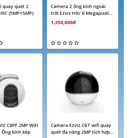
i quay quet 2
Camera 2 ống kính ngoài
 H9C (5MP+5MP)
trời Ezviz H9c 6 Megapixel
(Dual camera)
1,350,000đ
IZ C8PF 2MP WiFi
Camera Ezviz C6T wifi quay
 Ống kính kép
quét đa năng 2MP tích hợp