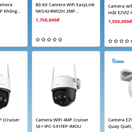
Camera
Bộ Kit Camera WiFi EasyLink
Camera wif
P Không
NKS424W02H 2MP
mắt EZVIZ
HIKVISION
1,750,000đ
1,550,000đ
 (Cruiser
Camera WIFI 4MP Cruiser
Camera EZV
SE+ IPC-S41FEP-IMOU
Quay Quét,