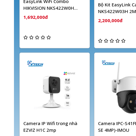
EasyLink WiFi Combo
Bộ Kit EasyLink 
HIKVISION NKS422W0H
NKS422W03H 2M
(2MP)
1,692,000đ
Dây HIKVISION
2,200,000đ
Camera IP Wifi trong nhà
Camera IPC-S41FP
EZVIZ H1C 2mp
SE 4MP)-IMOU