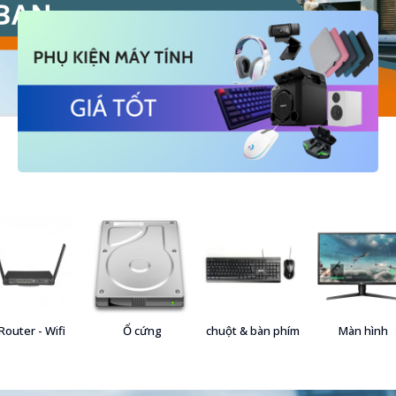
Router - Wifi
Ổ cứng
chuột & bàn phím
Màn hình