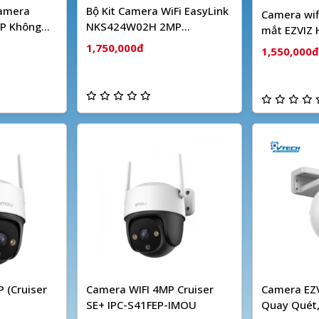
Camera
Bộ Kit Camera WiFi EasyLink
Camera wif
P Không
NKS424W02H 2MP
mắt EZVIZ
HIKVISION
1,750,000đ
1,550,000đ
 (Cruiser
Camera WIFI 4MP Cruiser
Camera EZV
SE+ IPC-S41FEP-IMOU
Quay Quét,