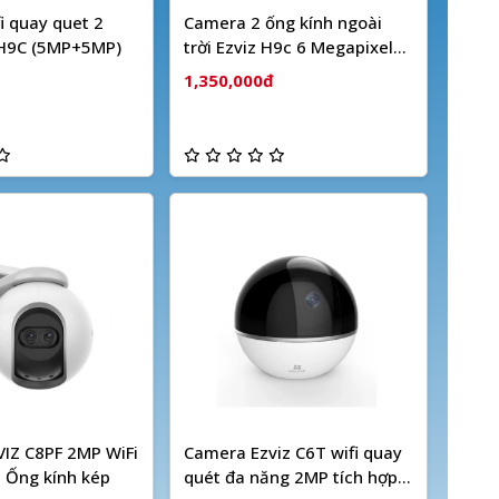
i quay quet 2
Camera 2 ống kính ngoài
 H9C (5MP+5MP)
trời Ezviz H9c 6 Megapixel
(Dual camera)
1,350,000đ
IZ C8PF 2MP WiFi
Camera Ezviz C6T wifi quay
 Ống kính kép
quét đa năng 2MP tích hợp