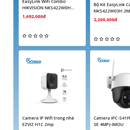
EasyLink WiFi Combo
Bộ Kit EasyLink 
HIKVISION NKS422W0H
NKS422W03H 2M
(2MP)
1,692,000đ
Dây HIKVISION
2,200,000đ
Camera IP Wifi trong nhà
Camera IPC-S41FP
EZVIZ H1C 2mp
SE 4MP)-IMOU