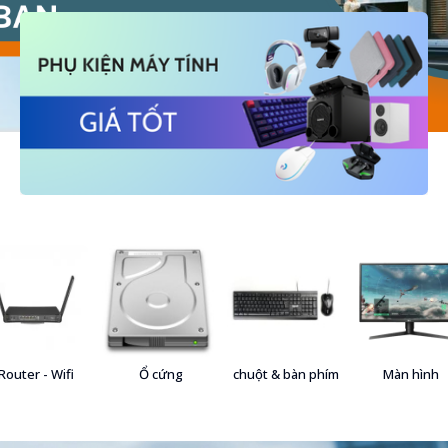
Router - Wifi
Ổ cứng
chuột & bàn phím
Màn hình