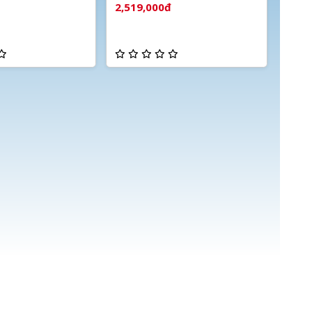
báo động
2,519,000đ