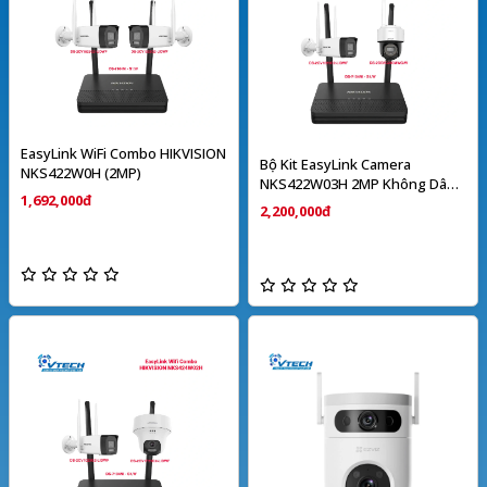
EasyLink WiFi Combo HIKVISION
Bộ Kit EasyLink Camera
NKS422W0H (2MP)
NKS422W03H 2MP Không Dây
1,692,000đ
HIKVISION
2,200,000đ