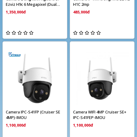
Ezviz H9c 6 Megapixel (Dual
H1C 2mp
camera)
1,350,000đ
485,000đ
Camera IPC-S41FP (Cruiser SE
Camera WIFI 4MP Cruiser SE+
4MP)-IMOU
IPC-S41FEP-IMOU
1,100,000đ
1,100,000đ