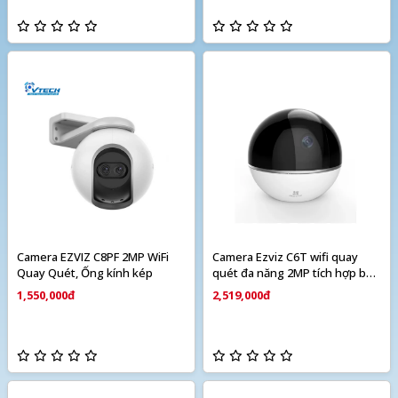
Camera EZVIZ C8PF 2MP WiFi
Camera Ezviz C6T wifi quay
Quay Quét, Ống kính kép
quét đa năng 2MP tích hợp báo
động
1,550,000đ
2,519,000đ