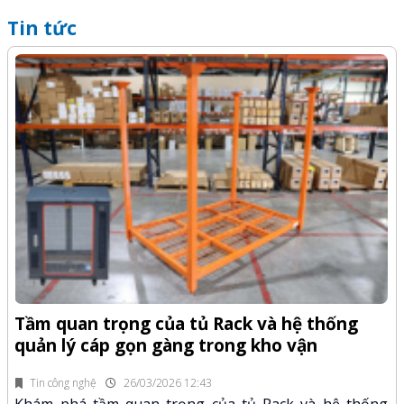
Tin tức
Q
-Z
x
Tầm quan trọng của tủ Rack và hệ thống
quản lý cáp gọn gàng trong kho vận
fi
K
n.
x
Tin công nghệ
26/03/2026 12:43
Khám phá tầm quan trọng của tủ Rack và hệ thống