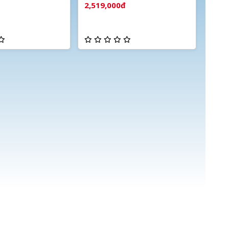
báo động
2,519,000đ