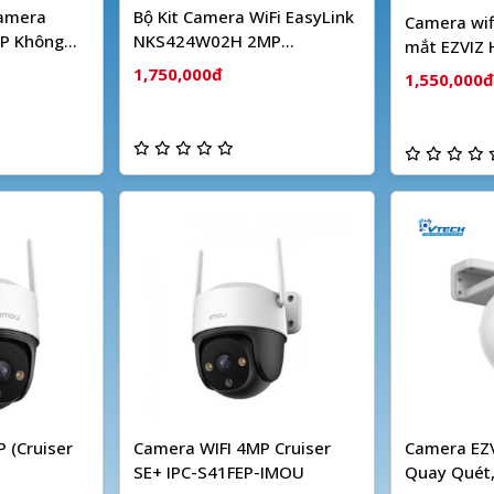
Camera
Bộ Kit Camera WiFi EasyLink
Camera wif
P Không
NKS424W02H 2MP
mắt EZVIZ
HIKVISION
1,750,000đ
1,550,000đ
 (Cruiser
Camera WIFI 4MP Cruiser
Camera EZV
SE+ IPC-S41FEP-IMOU
Quay Quét,