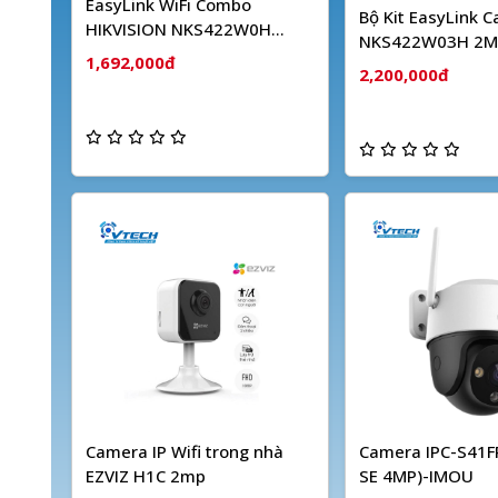
EasyLink WiFi Combo
Bộ Kit EasyLink 
HIKVISION NKS422W0H
NKS422W03H 2M
(2MP)
1,692,000đ
Dây HIKVISION
2,200,000đ
Camera IP Wifi trong nhà
Camera IPC-S41FP
EZVIZ H1C 2mp
SE 4MP)-IMOU