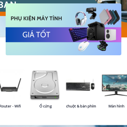
Router - Wifi
Ổ cứng
chuột & bàn phím
Màn hình