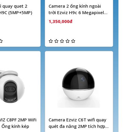
i quay quet 2
Camera 2 ống kính ngoài
 H9C (5MP+5MP)
trời Ezviz H9c 6 Megapixel
(Dual camera)
1,350,000đ
IZ C8PF 2MP WiFi
Camera Ezviz C6T wifi quay
 Ống kính kép
quét đa năng 2MP tích hợp