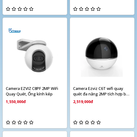
Camera EZVIZ C8PF 2MP WiFi
Camera Ezviz C6T wifi quay
Quay Quét, Ống kính kép
quét đa năng 2MP tích hợp báo
động
1,550,000đ
2,519,000đ