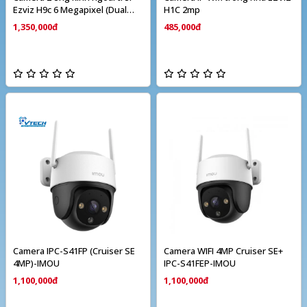
Ezviz H9c 6 Megapixel (Dual
H1C 2mp
camera)
1,350,000đ
485,000đ
Camera IPC-S41FP (Cruiser SE
Camera WIFI 4MP Cruiser SE+
4MP)-IMOU
IPC-S41FEP-IMOU
1,100,000đ
1,100,000đ