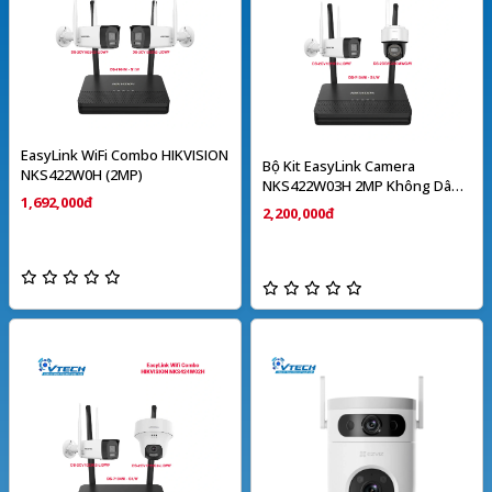
EasyLink WiFi Combo HIKVISION
Bộ Kit EasyLink Camera
NKS422W0H (2MP)
NKS422W03H 2MP Không Dây
1,692,000đ
HIKVISION
2,200,000đ