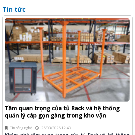
Tin tức
Q
-Z
x
Tầm quan trọng của tủ Rack và hệ thống
quản lý cáp gọn gàng trong kho vận
fi
K
n.
x
Tin công nghệ
26/03/2026 12:43
Khám phá tầm quan trọng của tủ Rack và hệ thống