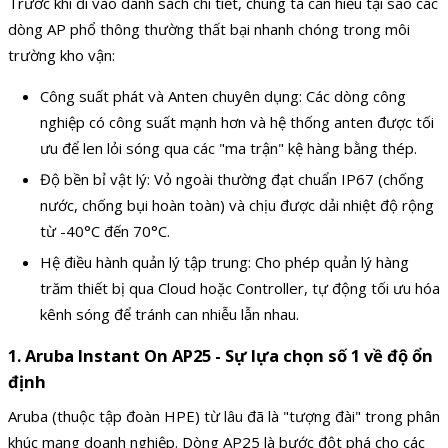
Trước khi đi vào danh sách chi tiết, chúng ta cần hiểu tại sao các
dòng AP phổ thông thường thất bại nhanh chóng trong môi
trường kho vận:
Công suất phát và Anten chuyên dụng: Các dòng công
nghiệp có công suất mạnh hơn và hệ thống anten được tối
ưu để len lỏi sóng qua các "ma trận" kệ hàng bằng thép.
Độ bền bỉ vật lý: Vỏ ngoài thường đạt chuẩn IP67 (chống
nước, chống bụi hoàn toàn) và chịu được dải nhiệt độ rộng
từ -40°C đến 70°C.
Hệ điều hành quản lý tập trung: Cho phép quản lý hàng
trăm thiết bị qua Cloud hoặc Controller, tự động tối ưu hóa
kênh sóng để tránh can nhiễu lẫn nhau.
1. Aruba Instant On AP25 - Sự lựa chọn số 1 về độ ổn
định
Aruba (thuộc tập đoàn HPE) từ lâu đã là "tượng đài" trong phân
khúc mạng doanh nghiệp. Dòng AP25 là bước đột phá cho các