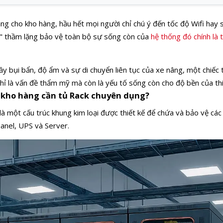
ạng cho kho hàng, hầu hết mọi người chỉ chú ý đến tốc độ Wifi hay 
à" thầm lặng bảo vệ toàn bộ sự sống còn của
hệ thống đó chính là 
y bụi bẩn, độ ẩm và sự di chuyển liên tục của xe nâng, một chiếc 
ỉ là vấn đề thẩm mỹ mà còn là yếu tố sống còn cho độ bền của thi
ao kho hàng cần tủ Rack chuyên dụng?
là một cấu trúc khung kim loại được thiết kế để chứa và bảo vệ các
anel, UPS và Server.