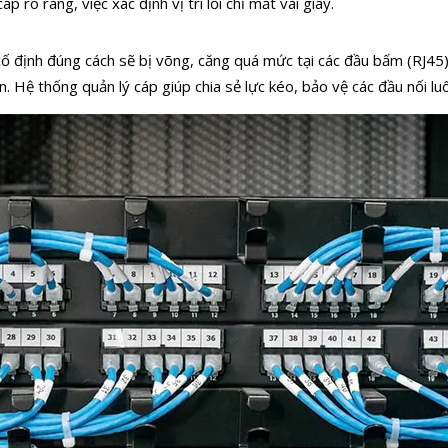
p rõ ràng, việc xác định vị trí lỗi chỉ mất vài giây.
định đúng cách sẽ bị võng, căng quá mức tại các đầu bấm (RJ45),
n. Hệ thống quản lý cáp giúp chia sẻ lực kéo, bảo vệ các đầu nối lu