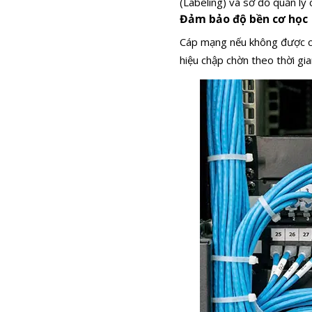
(Labeling) và sơ đồ quản lý cá
Đảm bảo độ bền cơ học
Cáp mạng nếu không được cố 
hiệu chập chờn theo thời gia