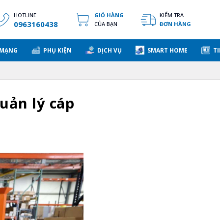
HOTLINE
GIỎ HÀNG
KIỂM TRA
0963160438
CỦA BẠN
ĐƠN HÀNG
 MẠNG
PHỤ KIỆN
DỊCH VỤ
SMART HOME
TI
uản lý cáp