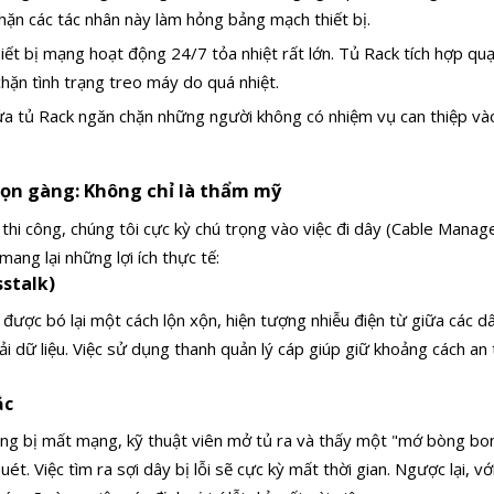
chặn các tác nhân này làm hỏng bảng mạch thiết bị.
hiết bị mạng hoạt động 24/7 tỏa nhiệt rất lớn. Tủ Rack tích hợp quạ
hặn tình trạng treo máy do quá nhiệt.
ửa tủ Rack ngăn chặn những người không có nhiệm vụ can thiệp và
gọn gàng: Không chỉ là thẩm mỹ
 thi công, chúng tôi cực kỳ chú trọng vào việc đi dây (Cable Mana
ang lại những lợi ích thực tế:
sstalk)
được bó lại một cách lộn xộn, hiện tượng nhiễu điện từ giữa các dâ
ải dữ liệu. Việc sử dụng thanh quản lý cáp giúp giữ khoảng cách an
ắc
ng bị mất mạng, kỹ thuật viên mở tủ ra và thấy một "mớ bòng bon
. Việc tìm ra sợi dây bị lỗi sẽ cực kỳ mất thời gian. Ngược lại, v