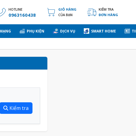
HOTLINE
GIỎ HÀNG
KIỂM TRA
0963160438
CỦA BẠN
ĐƠN HÀNG
 MẠNG
PHỤ KIỆN
DỊCH VỤ
SMART HOME
TI
Kiểm tra