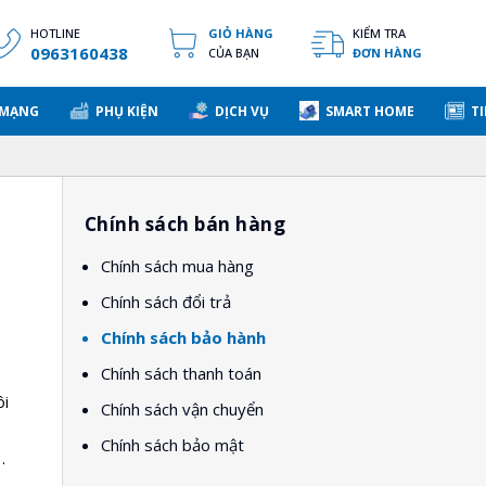
HOTLINE
GIỎ HÀNG
KIỂM TRA
0963160438
CỦA BẠN
ĐƠN HÀNG
 MẠNG
PHỤ KIỆN
DỊCH VỤ
SMART HOME
TI
Chính sách bán hàng
Chính sách mua hàng
Chính sách đổi trả
Chính sách bảo hành
Chính sách thanh toán
ôi
Chính sách vận chuyển
Chính sách bảo mật
…