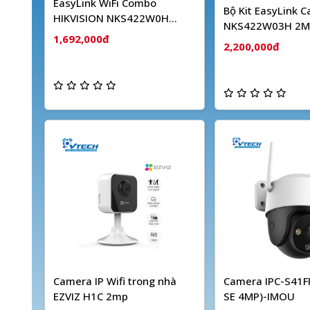
EasyLink WiFi Combo
Bộ Kit EasyLink 
HIKVISION NKS422W0H
NKS422W03H 2M
(2MP)
1,692,000đ
Dây HIKVISION
2,200,000đ
Camera IP Wifi trong nhà
Camera IPC-S41FP
EZVIZ H1C 2mp
SE 4MP)-IMOU