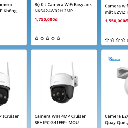
Camera
Bộ Kit Camera WiFi EasyLink
Camera wif
P Không
NKS424W02H 2MP
mắt EZVIZ
HIKVISION
1,750,000đ
1,550,000đ
 (Cruiser
Camera WIFI 4MP Cruiser
Camera EZV
SE+ IPC-S41FEP-IMOU
Quay Quét,