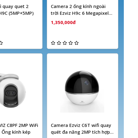
i quay quet 2
Camera 2 ống kính ngoài
 H9C (5MP+5MP)
trời Ezviz H9c 6 Megapixel
(Dual camera)
1,350,000đ
IZ C8PF 2MP WiFi
Camera Ezviz C6T wifi quay
 Ống kính kép
quét đa năng 2MP tích hợp