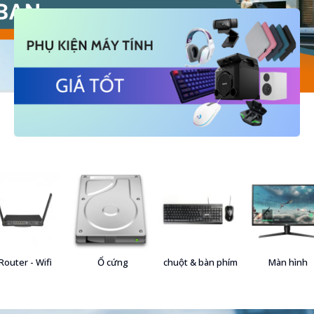
Router - Wifi
Ổ cứng
chuột & bàn phím
Màn hình