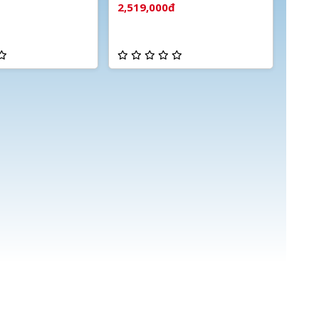
báo động
2,519,000đ