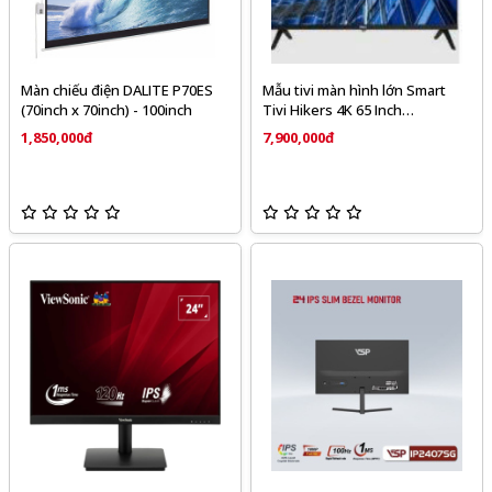
Màn chiếu điện DALITE P70ES
Mẫu tivi màn hình lớn Smart
(70inch x 70inch) - 100inch
Tivi Hikers 4K 65 Inch
HK65A500UA
1,850,000đ
7,900,000đ