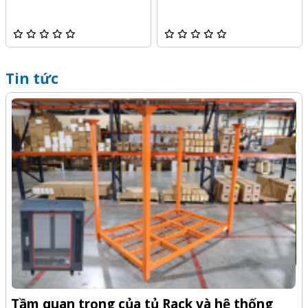
Tin tức
-Z
Q
Tầm quan trọng của tủ Rack và hệ thống