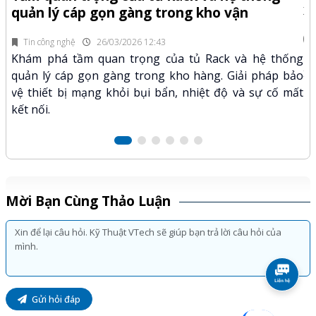
x
quản lý cáp gọn gàng trong kho vận
fi
Tin công nghệ
26/03/2026 12:43
n.
Kh
Khám phá tầm quan trọng của tủ Rack và hệ thống
mã
xư
quản lý cáp gọn gàng trong kho hàng. Giải pháp bảo
hảo
kỹ
vệ thiết bị mạng khỏi bụi bẩn, nhiệt độ và sự cố mất
kết nối.
Mời Bạn Cùng Thảo Luận
Gửi hỏi đáp