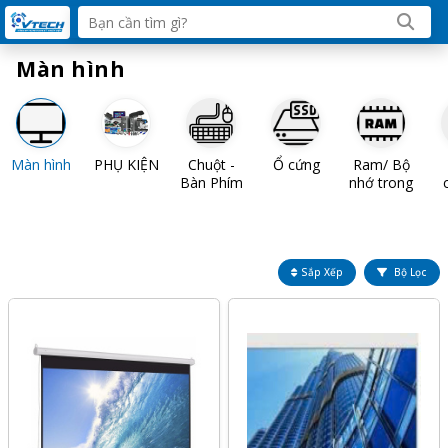
Màn hình
Màn hình
PHỤ KIỆN
Chuột -
Ổ cứng
Ram/ Bộ
Bàn Phím
nhớ trong
Sắp Xếp
Bộ Lọc