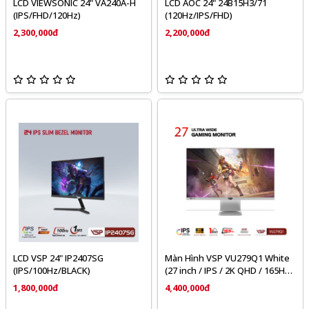
LCD VIEWSONIC 24" VA240A-H
LCD AOC 24" 24B15H3/71
(IPS/FHD/120Hz)
(120Hz/IPS/FHD)
2,300,000đ
2,200,000đ
LCD VSP 24" IP2407SG
Màn Hình VSP VU279Q1 White
(IPS/100Hz/BLACK)
(27 inch / IPS / 2K QHD / 165Hz /
1ms / Type-C 65W)
1,800,000đ
4,400,000đ