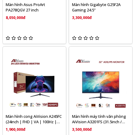
Màn hình Asus ProArt
Màn hình Gigabyte G25F2A
PA278QGV 27 inch
Gaming 24.5"
8,050,000đ
3,300,000đ
Màn hình cong AiVision A245FC
Màn hình máy tính văn phòng
(24inch | FHD | VA | 100Hz |
AiVision A3201FS (31.5inch /
5ms) - Đen, Trắng
ADS-IPS / FHD / 75hz / 5ms) -
1,900,000đ
3,500,000đ
(Đen, trắng)