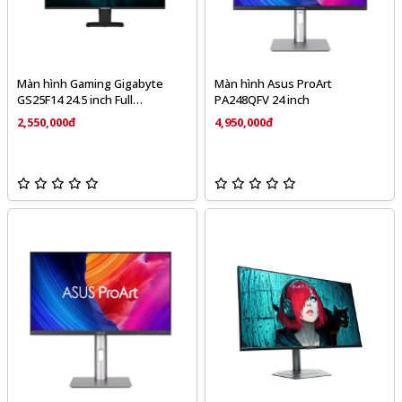
Màn hình Gaming Gigabyte
Màn hình Asus ProArt
GS25F14 24.5 inch Full
PA248QFV 24 inch
HD/IPS/144Hz
2,550,000đ
4,950,000đ