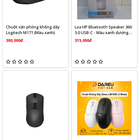
Chuột văn phòng không dây
Loa HP Bluetooth Speaker 360
Logitech M171 (Màu xanh)
5.0 USB-C - Màu xanh dương
đậm và màu bạc
300,000đ
315,000đ