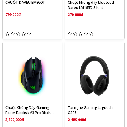
CHUỘT DAREU EM950T
Chuột không dây bluetooth
Dareu LM165D Silent
799,000đ
270,000đ
Chuột Không Dây Gaming
Tai nghe Gaming Logitech
Razer Basilisk V3 Pro Black
G325
RZ01-04620100-R3A1
3,300,000đ
2,489,000đ