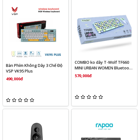
COMBO ko dây T-Wolf TF660
Bàn Phím Không Dây 3 Chế Độ
MINI URBAN WOMEN Bluetooth
VSP VK95 Plus
+ wireless ( phím tròn, xanh,
570,000đ
490,000đ
đỏ, kem)