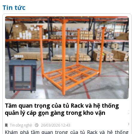
Tin tức
-Z
Q
Tầm quan trọng của tủ Rack và hệ thống
x
quản lý cáp gọn gàng trong kho vận
fi
Tin công nghệ
26/03/2026 12:43
n.
Kh
Khám phá tầm quan trọng của tủ Rack và hệ thống
mã