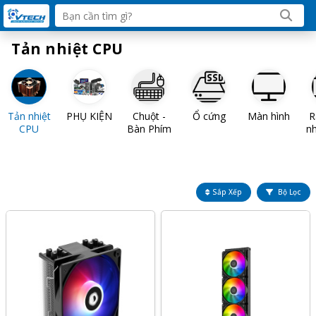
Tản nhiệt CPU
Tản nhiệt
PHỤ KIỆN
Chuột -
Ổ cứng
Màn hình
R
CPU
Bàn Phím
n
Sắp Xếp
Bộ Lọc