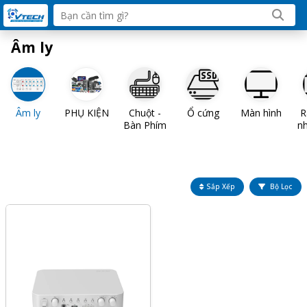
Âm ly
Âm ly
PHỤ KIỆN
Chuột -
Ổ cứng
Màn hình
R
Bàn Phím
n
Sắp Xếp
Bộ Lọc