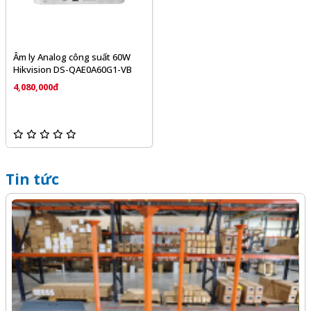
Âm ly Analog công suất 60W
Hikvision DS-QAE0A60G1-VB
4,080,000đ
Tin tức