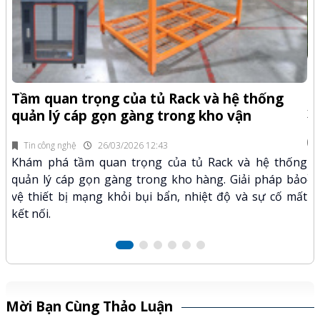
-Z
Q
Tầm quan trọng của tủ Rack và hệ thống
x
quản lý cáp gọn gàng trong kho vận
fi
Tin công nghệ
26/03/2026 12:43
n.
Kh
Khám phá tầm quan trọng của tủ Rack và hệ thống
mã
xư
quản lý cáp gọn gàng trong kho hàng. Giải pháp bảo
hảo
kỹ
vệ thiết bị mạng khỏi bụi bẩn, nhiệt độ và sự cố mất
kết nối.
Mời Bạn Cùng Thảo Luận