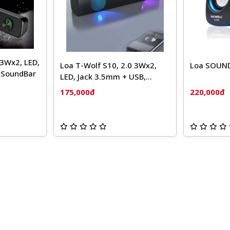
 3Wx2, LED,
Loa T-Wolf S10, 2.0 3Wx2,
Loa SOUN
 SoundBar
LED, Jack 3.5mm + USB,
SoundBar
175,000đ
220,000đ