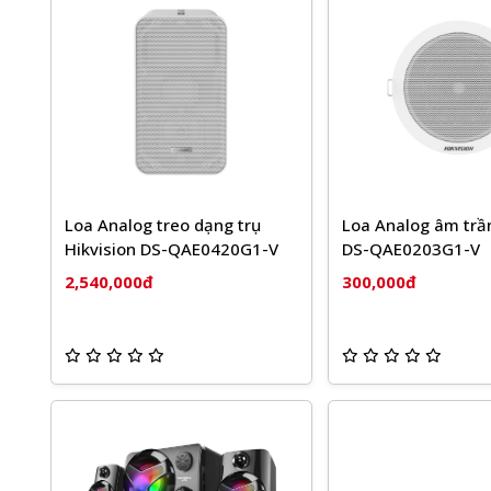
điều chỉnh ngay trên dây loa vô
cùng tiện lợi * Thiết kế nhỏ
gọn, tinh tế đẹp mắt * Nguồn
cấp : USB (DC 5V) * Hổ trợ Win
XP-Vista-7-8-10-Mac-ios-
androi...
Loa Analog treo dạng trụ
Loa Analog âm trần
Hikvision DS-QAE0420G1-V
DS-QAE0203G1-V
2,540,000đ
300,000đ