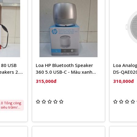
180 USB
Loa HP Bluetooth Speaker
Loa Analog
akers 2.0
360 5.0 USB-C - Màu xanh
DS-QAE02
dương đậm và màu bạc
315,000đ
310,000đ
ỗ