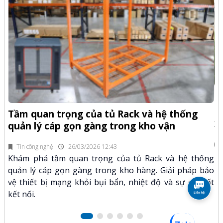
-Z
Q
Tầm quan trọng của tủ Rack và hệ thống
x
quản lý cáp gọn gàng trong kho vận
fi
Tin công nghệ
26/03/2026 12:43
n.
Kh
Khám phá tầm quan trọng của tủ Rack và hệ thống
mã
xư
quản lý cáp gọn gàng trong kho hàng. Giải pháp bảo
hảo
kỹ
vệ thiết bị mạng khỏi bụi bẩn, nhiệt độ và sự cố mất
kết nối.