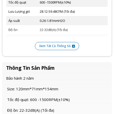
Tốc độ quạt
600 -1500RPM(±10%)
Lưu Lượng gió
28.12-59.48CFM (Tối đa)
Áp suất
0.26-1.81mmH2O
Độ ồn
22-32dB(A) (Tối đa)
Đầu nối
4PIN
Xem Tất Cả Thông Số
Điện áp định mức
12V
INTEL: LGA 1700/1200/115X/ AMD: AM4/AM5
Phạm vi ứng
dụng
Tương thích intel LGA1851 mới nhất
Thông Tin Sản Phẩm
Khối lượng tịnh
554g
Bảo hành 2 năm
Size: 120mm*71mm*154mm
Tốc độ quạt: 600 -1500RPM(±10%)
Độ ồn: 22-32dB(A) (Tối đa)