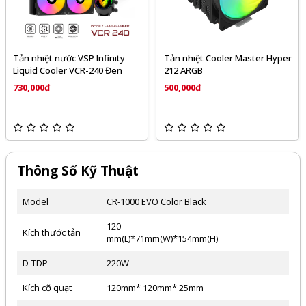
inity
Tản nhiệt Cooler Master Hyper
Tản nhiệt khí ID-COOLI
0 Đen
212 ARGB
214-XT ARGB
500,000đ
390,000đ
Thông Số Kỹ Thuật
Model
CR-1000 EVO Color Black
120
Kích thước tản
mm(L)*71mm(W)*154mm(H)
D-TDP
220W
Kích cỡ quạt
120mm* 120mm* 25mm