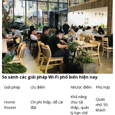
So sánh các giải pháp Wi‑Fi phổ biến hiện nay
Giải pháp
Ưu điểm
Nhược điểm
Phù hợp
Khả năng
Quán
Home
Chi phí thấp, dễ cài
chịu tải
nhỏ 50
Router
đặt
thấp, quản
khách
lý hạn chế