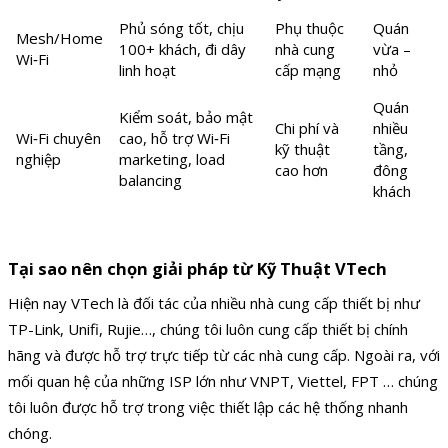
Phủ sóng tốt, chịu
Phụ thuộc
Quán
Mesh/Home
100+ khách, đi dây
nhà cung
vừa –
Wi‑Fi
linh hoạt
cấp mạng
nhỏ
Quán
Kiểm soát, bảo mật
Chi phí và
nhiều
Wi‑Fi chuyên
cao, hỗ trợ Wi‑Fi
kỹ thuật
tầng,
nghiệp
marketing, load
cao hơn
đông
balancing
khách
Tại sao nên chọn giải pháp từ Kỹ Thuật VTech
Hiện nay VTech là đối tác của nhiều nhà cung cấp thiết bị như
TP-Link, Unifi, Rujie…, chúng tôi luôn cung cấp thiết bị chính
hãng và được hỗ trợ trực tiếp từ các nhà cung cấp. Ngoài ra, với
mối quan hệ của những ISP lớn như VNPT, Viettel, FPT … chúng
tôi luôn được hỗ trợ trong việc thiết lập các hệ thống nhanh
chóng.