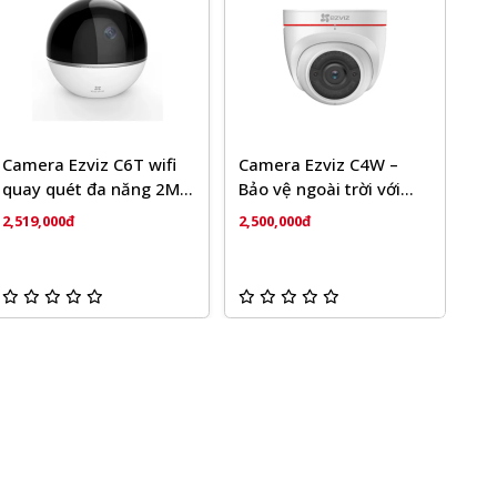
Camera Ezviz C6T wifi
Camera Ezviz C4W –
quay quét đa năng 2MP
Bảo vệ ngoài trời với
tích hợp báo động
tính năng chủ động
2,519,000đ
2,500,000đ
phòng vệ