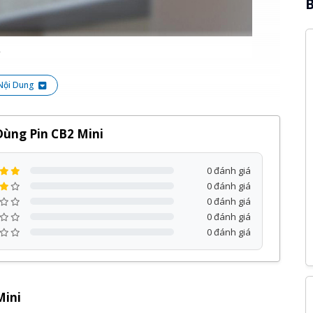
B
 hiện dáng người, Camera CB2 sẽ giảm thiểu được tối
Nội Dung
Dùng Pin CB2 Mini
0 đánh giá
0 đánh giá
0 đánh giá
0 đánh giá
0 đánh giá
Mini