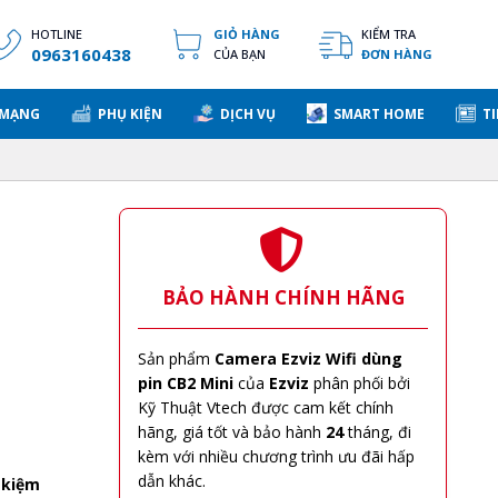
HOTLINE
GIỎ HÀNG
KIỂM TRA
0963160438
CỦA BẠN
ĐƠN HÀNG
 MẠNG
PHỤ KIỆN
DỊCH VỤ
SMART HOME
TI
BẢO HÀNH CHÍNH HÃNG
Sản phẩm
Camera Ezviz Wifi dùng
pin CB2 Mini
của
Ezviz
phân phối bởi
Kỹ Thuật Vtech được cam kết chính
hãng, giá tốt và bảo hành
24
tháng, đi
kèm với nhiều chương trình ưu đãi hấp
dẫn khác.
 kiệm