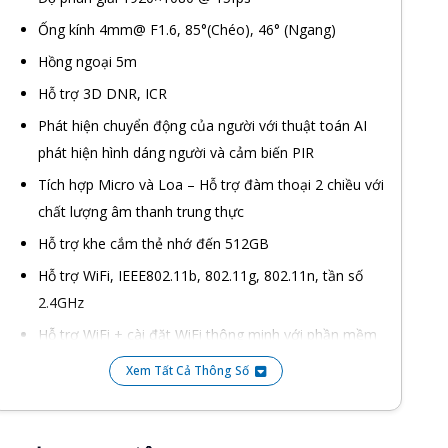
Ống kính 4mm@ F1.6, 85°(Chéo), 46° (Ngang)
Hồng ngoại 5m
Hỗ trợ 3D DNR, ICR
Phát hiện chuyển động của người với thuật toán AI
phát hiện hình dáng người và cảm biến PIR
Tích hợp Micro và Loa – Hỗ trợ đàm thoại 2 chiều với
chất lượng âm thanh trung thực
Hỗ trợ khe cắm thẻ nhớ đến 512GB
Hỗ trợ WiFi, IEEE802.11b, 802.11g, 802.11n, tần số
2.4GHz
Hỗ trợ WiFi + cài đặt WiFi thông minh với phần mềm
EZVIZ – quá trình cài đặt chỉ mất vài phút với người
Xem Tất Cả Thông Số
lần đầu sử dụng
Hỗ trợ pin 2000mAh, hoạt động 50 ngày ở chế
độ tiết kiệm (hoạt động và ghi hình 5