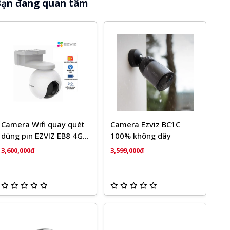
ạn đang quan tâm
phút/ngày)
Nguồn điện: 5V DC/ 2A (mua riêng) Type-C
Kích thước: 51,3 x 39,1 x 39,1 mm
Camera Wifi quay quét
Camera Ezviz BC1C
dùng pin EZVIZ EB8 4G
100% không dây
2K
3,600,000đ
3,599,000đ