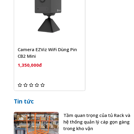
Camera EZViz WiFi Dùng Pin
CB2 Mini
Sản phẩm
Camera Ezviz Wifi dùng pin CB2 Mini
củ
chính hãng, giá tốt và bảo hành
24
tháng, đi kèm với n
1,350,000đ
Quý khách hàng hoàn toàn yên tâm khi lựa chọn sử dụ
Tin tức
Tầm quan trọng của tủ Rack và
hệ thống quản lý cáp gọn gàng
trong kho vận