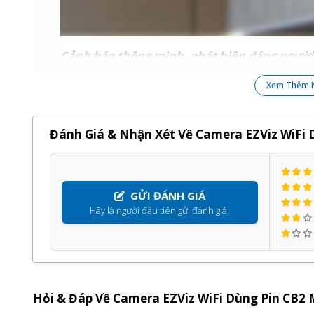
Cảnh báo thông minh, phát hiện dáng người
Nhờ công nghệ cảm biến PIR kết hợp thuật toán phát
Xem Thêm 
đa các báo động giả gây ảnh hưởng đến bạn.
Đánh Giá & Nhận Xét Về Camera EZViz WiFi 
GỬI ĐÁNH GIÁ
Hãy là người đầu tiên gửi đánh giá.
Hỏi & Đáp Về Camera EZViz WiFi Dùng Pin CB2 