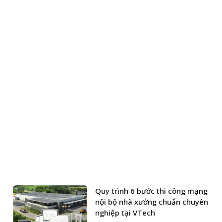
a
Ezviz
phân phối bởi Kỹ Thuật Vtech được cam kết
hiều chương trình ưu đãi hấp dẫn khác.
ng sản phẩm, dịch vụ tại Kỹ Thuật Vtech.
Quy trình 6 bước thi công mạng
nội bộ nhà xưởng chuẩn chuyên
nghiệp tại VTech