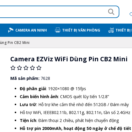
CAMERA AN NINH
THIẾT BỊ VĂN PHÒNG
THIẾT BỊ
ùng Pin CB2 Mini
Camera EZViz WiFi Dùng Pin CB2 Mini
Mã sản phẩm:
7628
Độ phân giải
: 1920×1080 @ 15fps
Cảm biến hình ảnh
: CMOS quét lũy tiến 1/2.8”
Lưu trữ
: Hỗ trợ khe cắm thẻ nhớ đến 512GB / Đám mây
Hỗ trợ WiFi, IEEE802.11b, 802.11g, 802.11n, tần số 2.4GHz
Tiện ích
: Đàm thoại 2 chiều, phát hiện chuyển động
Hỗ trợ pin 2000mAh, hoạt động 50 ngày ở chế độ tiết