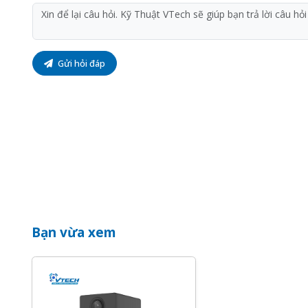
Gửi hỏi đáp
Kết nối và trò chuyện 2 chiều từ xa
Khi đi xa mà bạn muốn trò chuyện cùng người thân, c
ấn nút đàm thoại để bắt đầu cuộc gọi.
Bạn vừa xem