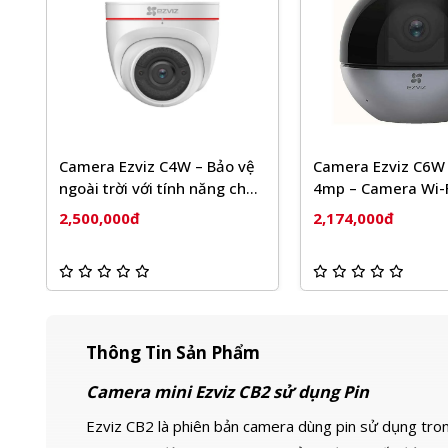
y
Camera Ezviz C4W – Bảo vệ
Camera Ezviz C6W 
ngoài trời với tính năng chủ
4mp – Camera Wi-F
động phòng vệ
quét
2,500,000đ
2,174,000đ
Thông Tin Sản Phẩm
Camera mini Ezviz CB2 sử dụng Pin
Ezviz CB2 là phiên bản camera dùng pin sử dụng tro