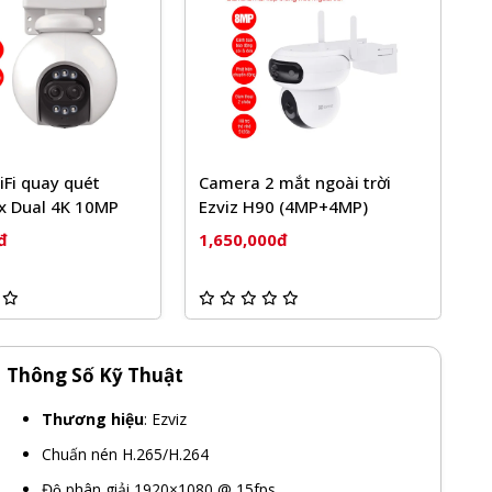
Fi quay quét
Camera 2 mắt ngoài trời
C
x Dual 4K 10MP
Ezviz H90 (4MP+4MP)
Q
đ
1,650,000đ
1
Thông Số Kỹ Thuật
Thương hiệu
: Ezviz
Chuấn nén H.265/H.264
Độ phân giải 1920×1080 @ 15fps