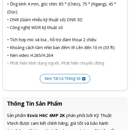
• Ống kính 4 mm, góc nhìn: 85 ° (Chéo), 75 ° (Ngang), 45 °
(Dọc)
• DNR (Giảm nhiễu kỹ thuật số) DNR 3D
• Công nghệ WDR kỹ thuật số
• Tích hợp mic và loa , hỗ trợ đàm thoại 2 chiều
• Khoảng cách tầm nhìn ban đêm IR Lên đến 10 m (33 ft)
• Nén video H.265/H.264
• Phát hiện hình dạng người, Phát hiện chuyển động
• Hỗ trợ thẻ nhớ microSD (Lên đến 256 GB)
• Phát hiện dáng người/ xe bằng công nghệ AI, Phát hiện
Xem Tất Cả Thông Số
chuyển động
Thông Tin Sản Phẩm
Sản phẩm
Ezviz H6C 4MP 2K
phân phối bởi Kỹ Thuật
Vtech được cam kết chính hãng, giá tốt và bảo hành