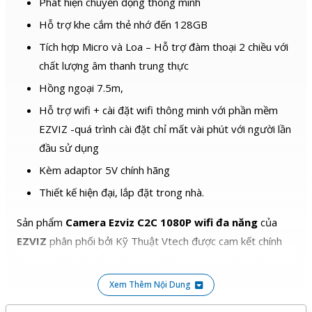
Phát hiện chuyển động thông minh
Hỗ trợ khe cắm thẻ nhớ đến 128GB
Tích hợp Micro và Loa – Hỗ trợ đàm thoại 2 chiều với
chất lượng âm thanh trung thực
Hồng ngoại 7.5m,
Hỗ trợ wifi + cài đặt wifi thông minh với phần mềm
EZVIZ -quá trình cài đặt chỉ mất vài phút với người lần
đầu sử dụng
Kèm adaptor 5V chính hãng
Thiết kế hiện đại, lắp đặt trong nhà.
Sản phẩm
Camera Ezviz C2C 1080P wifi đa năng
của
EZVIZ
phân phối bởi Kỹ Thuật Vtech được cam kết chính
hãng, giá tốt và bảo hành
12 tháng
, đi kèm với nhiều
chương trình ưu đãi hấp dẫn khác.
Xem Thêm Nội Dung
Quý khách hàng hoàn toàn yên tâm khi lựa chọn sử dụng