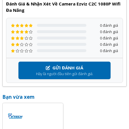
Đánh Giá & Nhận Xét Về Camera Ezviz C2C 1080P Wifi
sản phẩm, dịch vụ tại Kỹ Thuật Vtech.
Đa Năng
0 đánh giá
0 đánh giá
0 đánh giá
0 đánh giá
0 đánh giá
GỬI ĐÁNH GIÁ
Hãy là người đầu tiên gửi đánh giá.
Bạn vừa xem