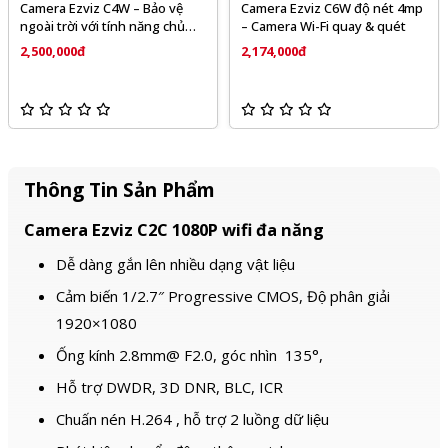
Camera Ezviz C4W – Bảo vệ
Camera Ezviz C6W độ nét 4mp
ngoài trời với tính năng chủ
– Camera Wi-Fi quay & quét
động phòng vệ
2,500,000đ
2,174,000đ
Thông Tin Sản Phẩm
Camera Ezviz C2C 1080P wifi đa năng
Dễ dàng gắn lên nhiều dạng vật liệu
Cảm biến 1/2.7″ Progressive CMOS, Độ phân giải
1920×1080
Ống kính 2.8mm@ F2.0, góc nhìn 135°,
Hỗ trợ DWDR, 3D DNR, BLC, ICR
Chuấn nén H.264 , hỗ trợ 2 luồng dữ liệu