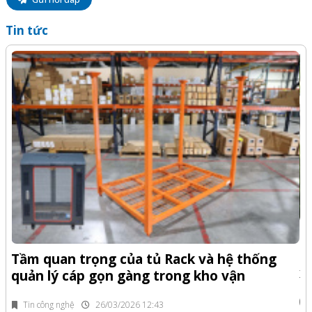
Tin tức
-Z
Q
Tầm quan trọng của tủ Rack và hệ thống
x
quản lý cáp gọn gàng trong kho vận
fi
Tin công nghệ
26/03/2026 12:43
n.