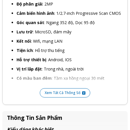
Độ phân giải
: 2MP
Cảm biến hình ảnh
: 1/2.7-inch Progressive Scan CMOS
Góc quan sát
: Ngang 352 độ, Dọc 95 độ
Lưu trữ
: MicroSD, đám mây
Kết nối
: Wifi, mạng LAN
Tiện ích
: Hỗ trợ thu tiếng
Hỗ trợ thiết bị
: Android, IOS
Vị trí lắp đặt
: Trong nhà, ngoài trời
Có màu ban đêm
: Tầm xa hồng ngoại 30 mét
Chuẩn chống nước
: IP65
Xem Tất Cả Thông Số
Nguồn
: DC 12V/1A
Bảo hành
: 24 tháng
Thông Tin Sản Phẩm
Kiểu dáng khác biệt