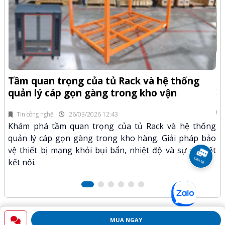
-Z
Q
Tầm quan trọng của tủ Rack và hệ thống
x
quản lý cáp gọn gàng trong kho vận
fi
Tin công nghệ
26/03/2026 12:43
n.
Kh
Khám phá tầm quan trọng của tủ Rack và hệ thống
mã
xư
quản lý cáp gọn gàng trong kho hàng. Giải pháp bảo
hảo
kỹ
vệ thiết bị mạng khỏi bụi bẩn, nhiệt độ và sự cố mất
kết nối.
MUA NGAY