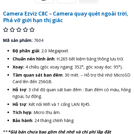
Camera Ezviz C8C – Camera quay quét ngoài trời,
Phá vỡ giới hạn thị giác
Mã sản phẩm:
7604
Độ phân giải
: 2.0 Megapixel.
Chuẩn nén hình ảnh
: H.265 tiết kiệm băng thông lưu trữ.
Xoay:
4 chiều (góc xoay ngang: 352°, góc xoay dọc: 95°).
Tầm quan sát ban đêm
: 30 mét. – Hỗ trợ thẻ nhớ MicroSD
Card lên đến 256GB.
Hỗ trợ
: 3 chế độ quan sát ban đêm : Ban đêm có màu, hồng
ngoại, tự động.
Hỗ trợ
: Kết nối Wifi và 1 cổng LAN RJ45.
Tích hợp
: Micro thu âm.
Bảo hành
: 24 tháng chính hãng
**
*Giá bán chưa bao gồm thẻ nhớ và chi phí lắp đặt