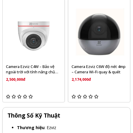
Camera Ezviz C4W – Bảo vệ
Camera Ezviz C6W độ nét 4mp
ngoài trời với tính năng chủ
– Camera Wi-Fi quay & quét
động phòng vệ
2,500,000đ
2,174,000đ
Thông Số Kỹ Thuật
Thương hiệu
: Ezviz