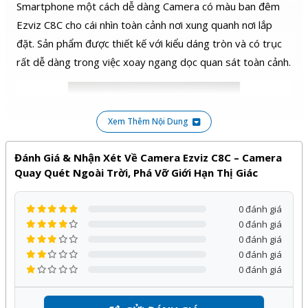
Smartphone một cách dễ dàng Camera có màu ban đêm
Ezviz C8C cho cái nhìn toàn cảnh nơi xung quanh nơi lắp
đặt. Sản phẩm được thiết kế với kiểu dáng tròn và có trục
rất dễ dàng trong việc xoay ngang dọc quan sát toàn cảnh.
Xem Thêm Nội Dung
Đánh Giá & Nhận Xét Về Camera Ezviz C8C – Camera
Quay Quét Ngoài Trời, Phá Vỡ Giới Hạn Thị Giác
Chế độ hồng ngoại xem có màu ban đêm hiện
0 đánh giá
đại
0 đánh giá
Camera Ezviz C8C
hỗ trợ người dùng có thể quan sát vào
0 đánh giá
ban đêm với 3 chế độ xem gồm:
0 đánh giá
0 đánh giá
Ghi hình màu: Camera sẽ mặc định quay có màu ban
đêm.