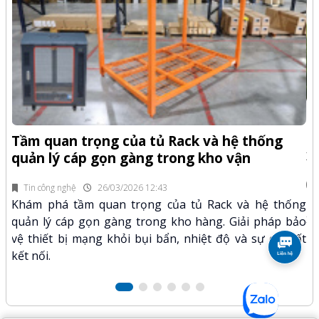
-Z
Q
Tầm quan trọng của tủ Rack và hệ thống
x
quản lý cáp gọn gàng trong kho vận
fi
Tin công nghệ
26/03/2026 12:43
n.
Kh
Khám phá tầm quan trọng của tủ Rack và hệ thống
mã
xư
quản lý cáp gọn gàng trong kho hàng. Giải pháp bảo
hảo
kỹ
vệ thiết bị mạng khỏi bụi bẩn, nhiệt độ và sự cố mất
kết nối.