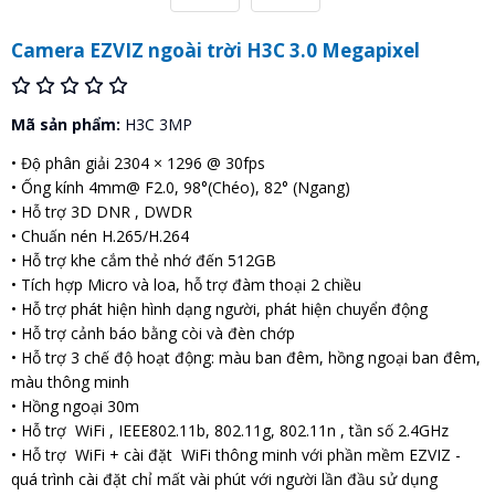
Camera EZVIZ ngoài trời H3C 3.0 Megapixel
Mã sản phẩm:
H3C 3MP
• Độ phân giải 2304 × 1296 @ 30fps
• Ống kính 4mm@ F2.0, 98°(Chéo), 82° (Ngang)
• Hỗ trợ 3D DNR , DWDR
• Chuấn nén H.265/H.264
• Hỗ trợ khe cắm thẻ nhớ đến 512GB
• Tích hợp Micro và loa, hỗ trợ đàm thoại 2 chiều
• Hỗ trợ phát hiện hình dạng người, phát hiện chuyển động
• Hỗ trợ cảnh báo bằng còi và đèn chớp
• Hỗ trợ 3 chế độ hoạt động: màu ban đêm, hồng ngoại ban đêm,
màu thông minh
• Hồng ngoại 30m
• Hỗ trợ WiFi , IEEE802.11b, 802.11g, 802.11n , tần số 2.4GHz
• Hỗ trợ WiFi + cài đặt WiFi thông minh với phần mềm EZVIZ -
quá trình cài đặt chỉ mất vài phút với người lần đầu sử dụng