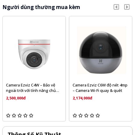
Người dùng thường mua kèm
Camera Ezviz C4W – Bảo vệ
Camera Ezviz C6W độ nét 4mp
ngoài trời với tính năng chủ
– Camera Wi-Fi quay & quét
động phòng vệ
2,500,000đ
2,174,000đ
Thông Số Kỹ Thuật