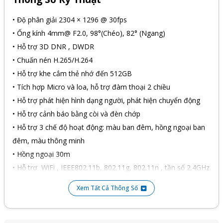
• Độ phân giải 2304 × 1296 @ 30fps
• Ống kính 4mm@ F2.0, 98°(Chéo), 82° (Ngang)
• Hỗ trợ 3D DNR , DWDR
• Chuấn nén H.265/H.264
• Hỗ trợ khe cắm thẻ nhớ đến 512GB
• Tích hợp Micro và loa, hỗ trợ đàm thoại 2 chiều
• Hỗ trợ phát hiện hình dạng người, phát hiện chuyển động
• Hỗ trợ cảnh báo bằng còi và đèn chớp
• Hỗ trợ 3 chế độ hoạt động: màu ban đêm, hồng ngoại ban
đêm, màu thông minh
• Hồng ngoại 30m
• Hỗ trợ WiFi , IEEE802.11b, 802.11g, 802.11n , tần số 2.4GHz
• Hỗ trợ WiFi + cài đặt WiFi thông minh với phần mềm EZVIZ
Xem Tất Cả Thông Số
- quá trình cài đặt chỉ mất vài phút với người lần đầu sử dụng
• Tiêu chuẩn IP67