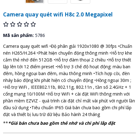
Camera quay quét wifi H8c 2.0 Megapixel
Mã sản phẩm:
5786
Camera quay quét wifi •Độ phân giải 1920x1080 @ 30fps •Chuấn
nén H265/H.264 •Phát hiện chuyển động thông minh •Hỗ trợ khe
cắm thẻ nhớ đến 512GB •Hỗ trợ đàm thoại 2 chiều •Hỗ trợ thiết
lập lên tới 12 điểm preset •Hỗ trợ 3 chế độ hoạt động: màu ban
đêm, hồng ngoại ban đêm, màu thông minh •Tích hợp còi, đèn
nháy báo động khi phát hiện có chuyển động •Hồng ngoại 30m ;
•Hỗ trợ WiFi , IEEE802.11b, 802.11g, 802.11n , tần số 2.4GHz + 1
cổng mạng 10/100M •Hỗ trợ WiFi + cài đặt WiFi thông minh với
phần mềm EZVIZ - quá trình cài đặt chỉ mất vài phút với người lần
đầu sử dụng •Tiêu chuẩn IP65 Giá bán chưa bao gồm chi phí lắp
đặt và thiết bị lưu trữ dữ liệu Bảo hành 24 tháng
**
*Giá bán chưa bao gồm thẻ nhớ và chi phí lắp đặt