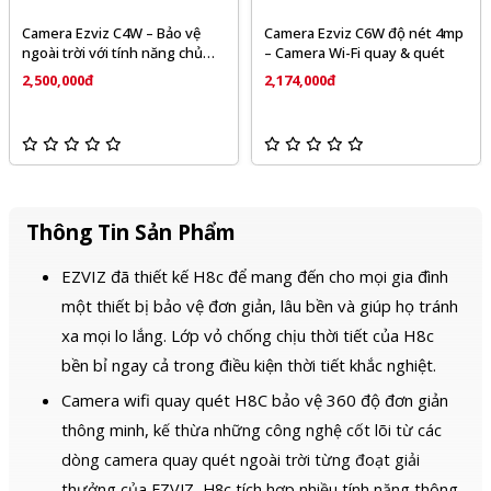
Camera Ezviz C4W – Bảo vệ
Camera Ezviz C6W độ nét 4mp
ngoài trời với tính năng chủ
– Camera Wi-Fi quay & quét
động phòng vệ
2,500,000đ
2,174,000đ
Thông Tin Sản Phẩm
EZVIZ đã thiết kế H8c để mang đến cho mọi gia đình
một thiết bị bảo vệ đơn giản, lâu bền và giúp họ tránh
xa mọi lo lắng. Lớp vỏ chống chịu thời tiết của H8c
bền bỉ ngay cả trong điều kiện thời tiết khắc nghiệt.
Camera wifi quay quét H8C bảo vệ 360 độ đơn giản
thông minh, k
ế thừa những công nghệ cốt lõi từ các
dòng camera quay quét ngoài trời từng đoạt giải
thưởng của EZVIZ, H8c tích hợp nhiều tính năng thông