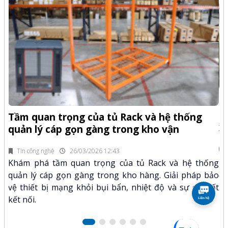
nhất mang lại Màu sắc trung thực hơn trong điều kiện ánh
sáng khó khăn
Hỗ trợ WIFI 6
Camera WIFI HIKVISION 2MP được Hỗ trợ chuẩn wifi
thế hệ mới, tốc độ cao hơn, khả năng xuyên tường
mạnh mẽ hơn, trải nghiệm độ nét 1080P mượt mà
hơn
-Z
Q
Tầm quan trọng của tủ Rack và hệ thống
Với chuẩn nén H.265
Chỉ tốn 16GB mỗi ngày
x
quản lý cáp gọn gàng trong kho vận
Với chuẩn nén H.265+ Được bật, lưu cả ngày (24h) thì
fi
Tin công nghệ
26/03/2026 12:43
camera cũng chỉ tốn của người dùng 16GB dữ liệu
n.
Kh
Khám phá tầm quan trọng của tủ Rack và hệ thống
mã
Người dùng cũng cs thể sử dụng nhiều phương pháp
xư
quản lý cáp gọn gàng trong kho hàng. Giải pháp bảo
hảo
lưu trữ tích hợp
kỹ
vệ thiết bị mạng khỏi bụi bẩn, nhiệt độ và sự cố mất
kết nối.
Đàm Thoại 2 Chiều
Tích hợp micro chống nước có độ trung thực cao, đàm