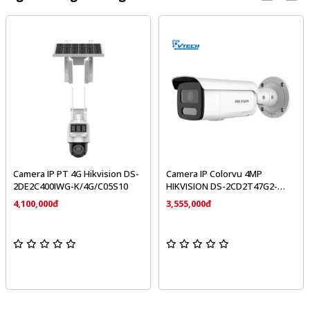
Camera IP PT 4G Hikvision DS-
Camera IP Colorvu 4MP
2DE2C400IWG-K/4G/C05S10
HIKVISION DS-2CD2T47G2-
LSU/SL
4,100,000đ
3,555,000đ