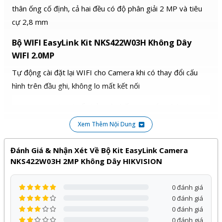
thân ống cố định, cả hai đều có độ phân giải 2 MP và tiêu
cự 2,8 mm
Bộ WIFI EasyLink Kit NKS422W03H Không Dây
WIFI 2.0MP
Tự động cài đặt lại WIFI cho Camera khi có thay đổi cấu
hình trên đầu ghi,
không lo mất kết nối
Camera đạt chuẩn bảo vệ
chống ngước và bụi
bẩn
IP66 nên bạn có thể yên tâm khi gắn và sử dụng
Xem Thêm Nội Dung
ngoài trời
Hỗ trợ cả
ghi hình và micro để thu âm
trên camera
Đánh Giá & Nhận Xét Về Bộ Kit EasyLink Camera
NKS422W03H 2MP Không Dây HIKVISION
Khoảng cách kết nối
120m
(không che chắn)
Quản lý và sử dụng dễ dàng qua Dịch vụ và phần
0 đánh giá
mềm Hik-Connect ,
Miễn phí sử dụng qua P2P
0 đánh giá
0 đánh giá
Trọn bộ NKS422W03H với đầy đủ thiết bị bao gồm :
0 đánh giá