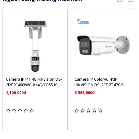
Camera IP PT 4G Hikvision DS-
Camera IP Colorvu 4MP
2DE2C400IWG-K/4G/C05S10
HIKVISION DS-2CD2T47G2-
LSU/SL
4,100,000đ
3,555,000đ