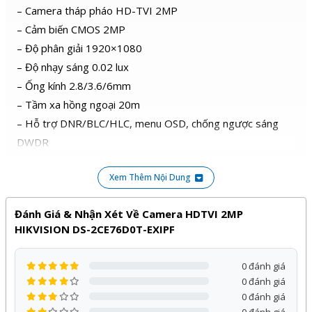
– Camera tháp pháo HD-TVI 2MP
– Cảm biến CMOS 2MP
– Độ phân giải 1920×1080
– Độ nhạy sáng 0.02 lux
– Ống kính 2.8/3.6/6mm
– Tầm xa hồng ngoại 20m
– Hỗ trợ DNR/BLC/HLC, menu OSD, chống ngược sáng
DWDR
– Hỗ trợ 4 chuẩn tín hiệu TVI/AHD/CVI/CVBS, có nút
Xem Thêm Nội Dung
chuyển
– Tiêu chuẩn IP67
Đánh Giá & Nhận Xét Về Camera HDTVI 2MP
– Vỏ nhựa
HIKVISION DS-2CE76D0T-EXIPF
– Nguồn cấp 12VDC
– Nhiệt độ hoạt động: -40 °C to 60 °C
0 đánh giá
– Kích thước: 138.8 mm × 60.9 mm × 57.9 mm
0 đánh giá
– Trọng lượng: 145 g
0 đánh giá
– Xuất xứ: Trung Quốc.
0 đánh giá