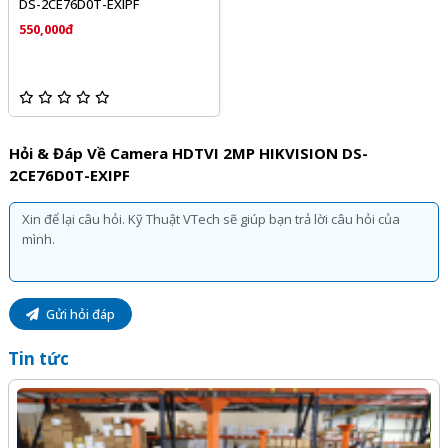
DS-2CE76D0T-EXIPF
550,000đ
Hỏi & Đáp Về Camera HDTVI 2MP HIKVISION DS-
2CE76D0T-EXIPF
Gửi hỏi đáp
Tin tức