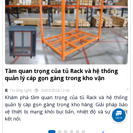
-Z
Q
Tầm quan trọng của tủ Rack và hệ thống
x
quản lý cáp gọn gàng trong kho vận
fi
Tin công nghệ
26/03/2026 12:43
n.
Kh
Khám phá tầm quan trọng của tủ Rack và hệ thống
mã
xư
quản lý cáp gọn gàng trong kho hàng. Giải pháp bảo
hảo
kỹ
vệ thiết bị mạng khỏi bụi bẩn, nhiệt độ và sự cố mất
kết nối.