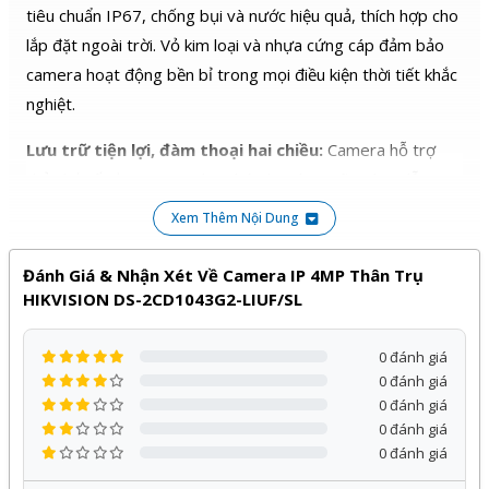
tiêu chuẩn IP67, chống bụi và nước hiệu quả, thích hợp cho
lắp đặt ngoài trời. Vỏ kim loại và nhựa cứng cáp đảm bảo
camera hoạt động bền bỉ trong mọi điều kiện thời tiết khắc
nghiệt.
Lưu trữ tiện lợi, đàm thoại hai chiều:
Camera hỗ trợ
thẻ nhớ tối đa 512GB, cho phép bạn lưu trữ video dễ
dàng. Tính năng đàm thoại hai chiều giúp bạn giao tiếp trực
Xem Thêm Nội Dung
tiếp với người được quan sát qua camera.
Đánh Giá & Nhận Xét Về Camera IP 4MP Thân Trụ
Lựa chọn hoàn hảo cho mọi nhu cầu:
Camera IP thân
HIKVISION DS-2CD1043G2-LIUF/SL
trụ Hikvision DS-2CD1043G2-LIUF/SL phù hợp cho nhiều
mục đích sử dụng như nhà ở, văn phòng, cửa hàng, quán
0 đánh giá
cà phê,…
0 đánh giá
0 đánh giá
Lợi ích:
0 đánh giá
0 đánh giá
Hình ảnh chất lượng cao, sắc nét