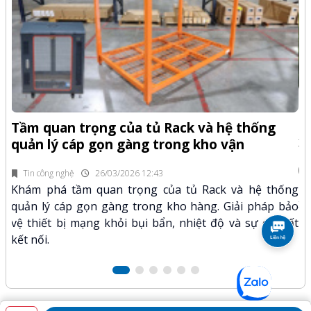
-Z
Q
Tầm quan trọng của tủ Rack và hệ thống
x
quản lý cáp gọn gàng trong kho vận
fi
Tin công nghệ
26/03/2026 12:43
n.
Kh
Khám phá tầm quan trọng của tủ Rack và hệ thống
mã
xư
quản lý cáp gọn gàng trong kho hàng. Giải pháp bảo
hảo
kỹ
vệ thiết bị mạng khỏi bụi bẩn, nhiệt độ và sự cố mất
kết nối.