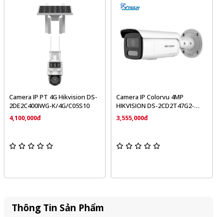
Camera IP PT 4G Hikvision DS-
Camera IP Colorvu 4MP
2DE2C400IWG-K/4G/C05S10
HIKVISION DS-2CD2T47G2-
LSU/SL
4,100,000đ
3,555,000đ
Thông Tin Sản Phẩm