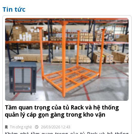
Tin tức
Q
-Z
x
Tầm quan trọng của tủ Rack và hệ thống
quản lý cáp gọn gàng trong kho vận
fi
K
n.
x
Tin công nghệ
26/03/2026 12:43
Khám phá tầm quan trọng của tủ Rack và hệ thống