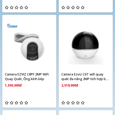
Camera EZVIZ C8PF 2MP WiFi
Camera Ezviz C6T wifi quay
Quay Quét, Ống kính kép
quét đa năng 2MP tích hợp báo
động
1,550,000đ
2,519,000đ