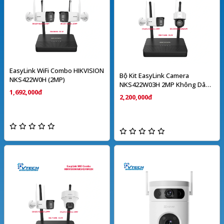
EasyLink WiFi Combo HIKVISION
Bộ Kit EasyLink Camera
NKS422W0H (2MP)
NKS422W03H 2MP Không Dây
1,692,000đ
HIKVISION
2,200,000đ