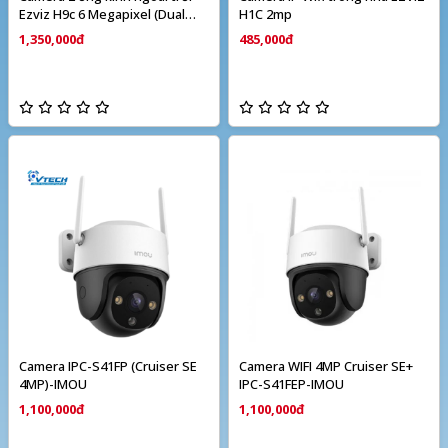
Ezviz H9c 6 Megapixel (Dual
H1C 2mp
camera)
1,350,000đ
485,000đ
Camera IPC-S41FP (Cruiser SE
Camera WIFI 4MP Cruiser SE+
4MP)-IMOU
IPC-S41FEP-IMOU
1,100,000đ
1,100,000đ