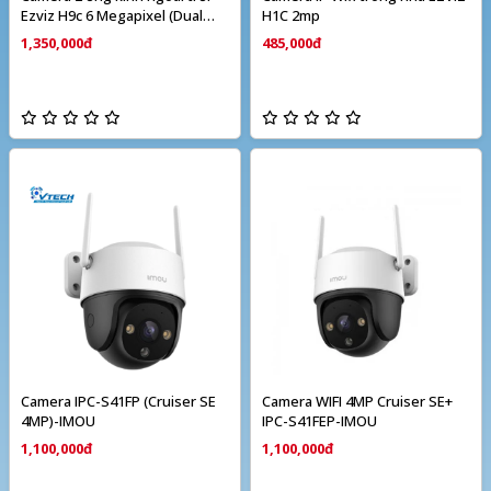
Ezviz H9c 6 Megapixel (Dual
H1C 2mp
camera)
1,350,000đ
485,000đ
Camera IPC-S41FP (Cruiser SE
Camera WIFI 4MP Cruiser SE+
4MP)-IMOU
IPC-S41FEP-IMOU
1,100,000đ
1,100,000đ