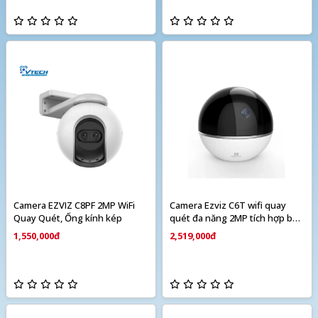
Camera EZVIZ C8PF 2MP WiFi
Camera Ezviz C6T wifi quay
Quay Quét, Ống kính kép
quét đa năng 2MP tích hợp báo
động
1,550,000đ
2,519,000đ