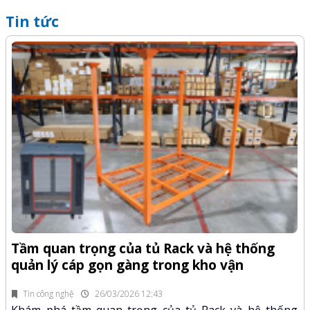
Tin tức
Q
-Z
x
Tầm quan trọng của tủ Rack và hệ thống
quản lý cáp gọn gàng trong kho vận
fi
K
n.
x
Tin công nghệ
26/03/2026 12:43
Khám phá tầm quan trọng của tủ Rack và hệ thống