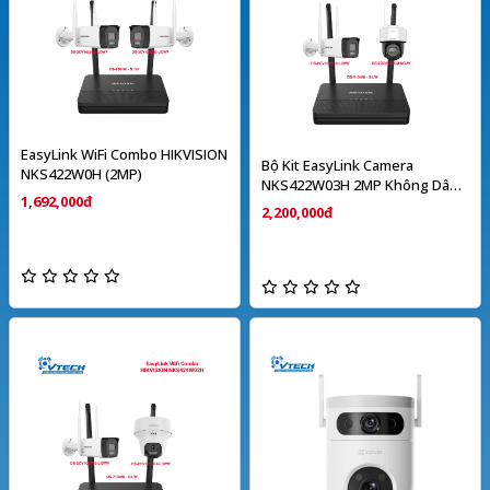
EasyLink WiFi Combo HIKVISION
Bộ Kit EasyLink Camera
NKS422W0H (2MP)
NKS422W03H 2MP Không Dây
1,692,000đ
HIKVISION
2,200,000đ