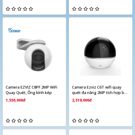
Camera EZVIZ C8PF 2MP WiFi
Camera Ezviz C6T wifi quay
Quay Quét, Ống kính kép
quét đa năng 2MP tích hợp báo
động
1,550,000đ
2,519,000đ