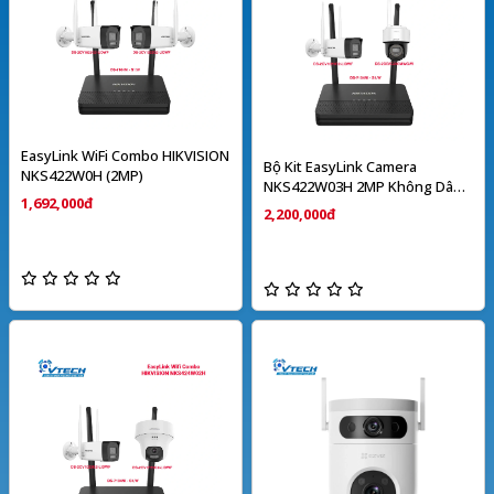
EasyLink WiFi Combo HIKVISION
Bộ Kit EasyLink Camera
NKS422W0H (2MP)
NKS422W03H 2MP Không Dây
1,692,000đ
HIKVISION
2,200,000đ