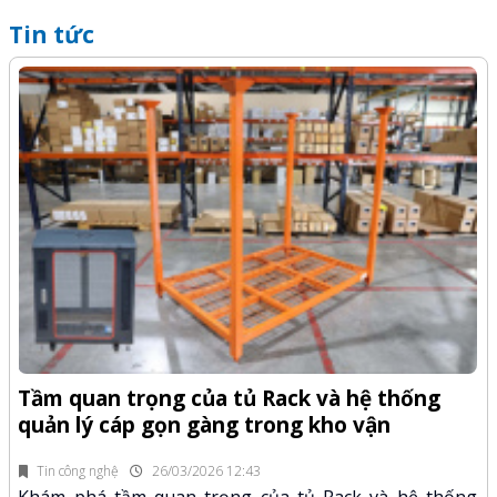
Tin tức
Q
-Z
x
Tầm quan trọng của tủ Rack và hệ thống
quản lý cáp gọn gàng trong kho vận
fi
K
n.
x
Tin công nghệ
26/03/2026 12:43
Khám phá tầm quan trọng của tủ Rack và hệ thống