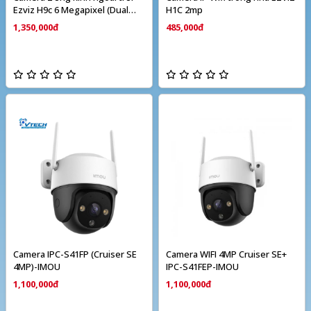
Ezviz H9c 6 Megapixel (Dual
H1C 2mp
camera)
1,350,000đ
485,000đ
Camera IPC-S41FP (Cruiser SE
Camera WIFI 4MP Cruiser SE+
4MP)-IMOU
IPC-S41FEP-IMOU
1,100,000đ
1,100,000đ