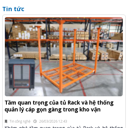
Tin tức
Q
-Z
x
Tầm quan trọng của tủ Rack và hệ thống
quản lý cáp gọn gàng trong kho vận
fi
K
n.
x
Tin công nghệ
26/03/2026 12:43
Khám phá tầm quan trọng của tủ Rack và hệ thống