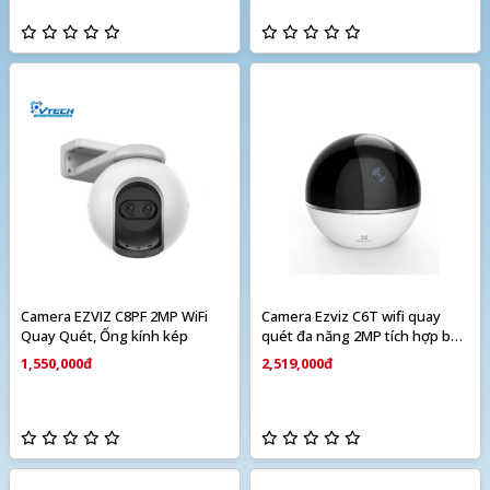
Camera EZVIZ C8PF 2MP WiFi
Camera Ezviz C6T wifi quay
Quay Quét, Ống kính kép
quét đa năng 2MP tích hợp báo
động
1,550,000đ
2,519,000đ