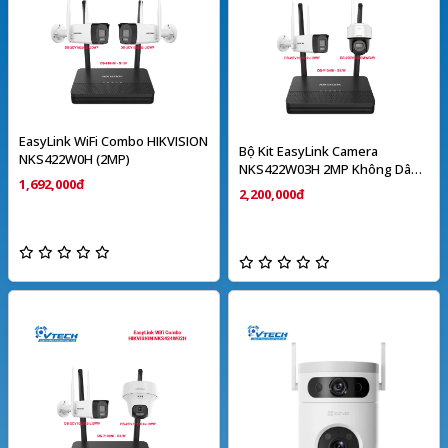
EasyLink WiFi Combo HIKVISION
Bộ Kit EasyLink Camera
NKS422W0H (2MP)
NKS422W03H 2MP Không Dây
1,692,000đ
HIKVISION
2,200,000đ