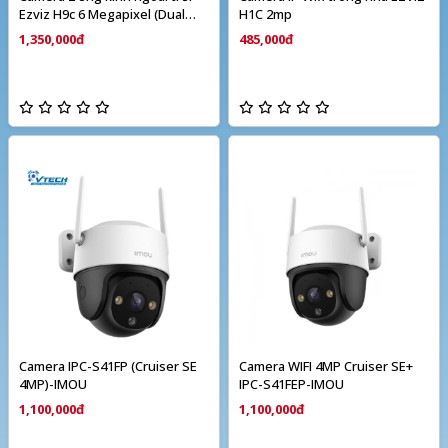
Ezviz H9c 6 Megapixel (Dual
H1C 2mp
camera)
1,350,000đ
485,000đ
Camera IPC-S41FP (Cruiser SE
Camera WIFI 4MP Cruiser SE+
4MP)-IMOU
IPC-S41FEP-IMOU
1,100,000đ
1,100,000đ