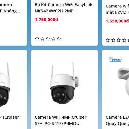
Camera
Bộ Kit Camera WiFi EasyLink
Camera wif
P Không
NKS424W02H 2MP
mắt EZVIZ
HIKVISION
1,750,000đ
1,550,000đ
 (Cruiser
Camera WIFI 4MP Cruiser
Camera EZV
SE+ IPC-S41FEP-IMOU
Quay Quét,