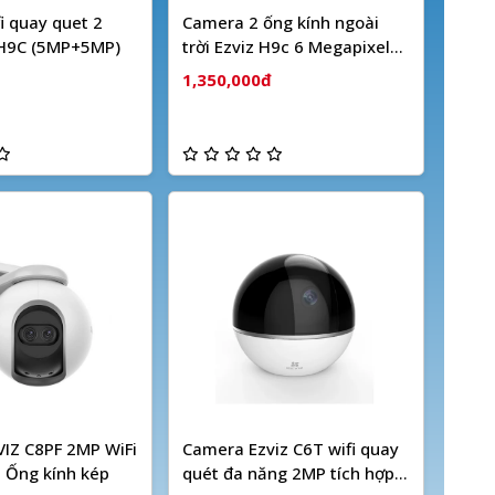
i quay quet 2
Camera 2 ống kính ngoài
 H9C (5MP+5MP)
trời Ezviz H9c 6 Megapixel
(Dual camera)
1,350,000đ
IZ C8PF 2MP WiFi
Camera Ezviz C6T wifi quay
 Ống kính kép
quét đa năng 2MP tích hợp