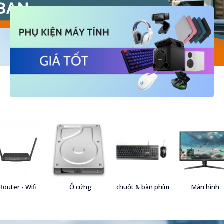
Router - Wifi
Ổ cứng
chuột & bàn phím
Màn hình