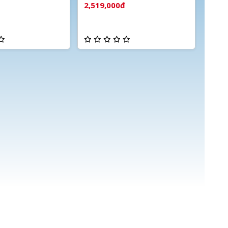
báo động
2,519,000đ