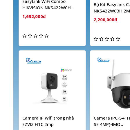
EasyLink WiFi Combo
Bộ Kit EasyLink 
HIKVISION NKS422W0H
NKS422W03H 2M
(2MP)
1,692,000đ
Dây HIKVISION
2,200,000đ
Camera IP Wifi trong nhà
Camera IPC-S41FP
EZVIZ H1C 2mp
SE 4MP)-IMOU