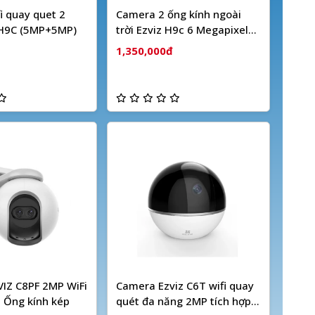
i quay quet 2
Camera 2 ống kính ngoài
 H9C (5MP+5MP)
trời Ezviz H9c 6 Megapixel
(Dual camera)
1,350,000đ
IZ C8PF 2MP WiFi
Camera Ezviz C6T wifi quay
 Ống kính kép
quét đa năng 2MP tích hợp