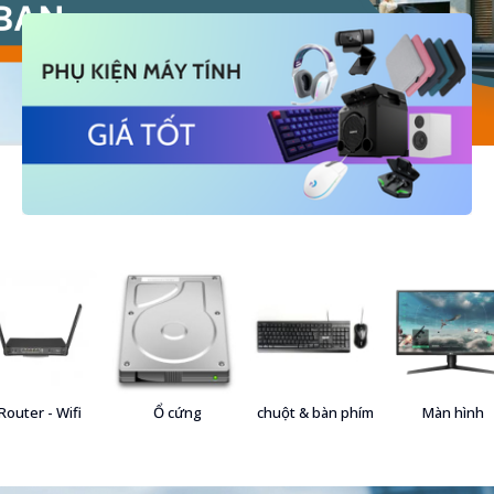
Router - Wifi
Ổ cứng
chuột & bàn phím
Màn hình