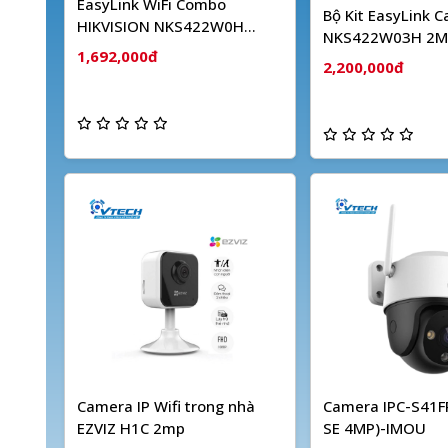
EasyLink WiFi Combo
Bộ Kit EasyLink 
HIKVISION NKS422W0H
NKS422W03H 2M
(2MP)
1,692,000đ
Dây HIKVISION
2,200,000đ
Camera IP Wifi trong nhà
Camera IPC-S41FP
EZVIZ H1C 2mp
SE 4MP)-IMOU