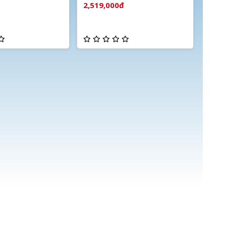
báo động
2,519,000đ