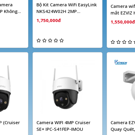
Camera
Bộ Kit Camera WiFi EasyLink
Camera wif
P Không
NKS424W02H 2MP
mắt EZVIZ
HIKVISION
1,750,000đ
1,550,000đ
 (Cruiser
Camera WIFI 4MP Cruiser
Camera EZV
SE+ IPC-S41FEP-IMOU
Quay Quét,