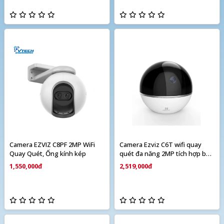
Camera EZVIZ C8PF 2MP WiFi
Camera Ezviz C6T wifi quay
Quay Quét, Ống kính kép
quét đa năng 2MP tích hợp báo
động
1,550,000đ
2,519,000đ