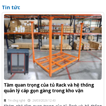
Tin tức
Q
-Z
x
Tầm quan trọng của tủ Rack và hệ thống
quản lý cáp gọn gàng trong kho vận
fi
K
n.
x
Tin công nghệ
26/03/2026 12:43
Khám phá tầm quan trọng của tủ Rack và hệ thống