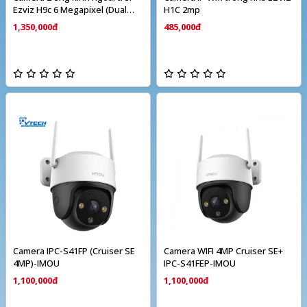
Ezviz H9c 6 Megapixel (Dual
H1C 2mp
camera)
1,350,000đ
485,000đ
Camera IPC-S41FP (Cruiser SE
Camera WIFI 4MP Cruiser SE+
4MP)-IMOU
IPC-S41FEP-IMOU
1,100,000đ
1,100,000đ