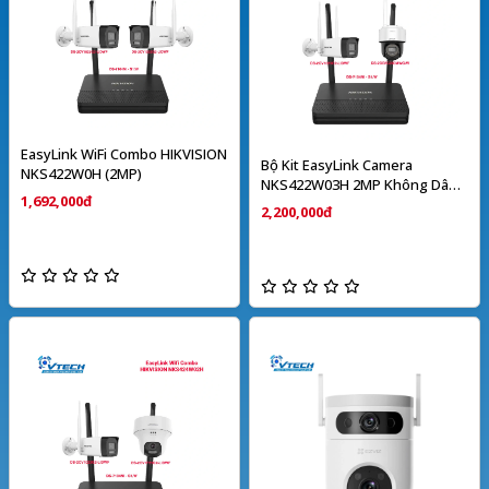
EasyLink WiFi Combo HIKVISION
Bộ Kit EasyLink Camera
NKS422W0H (2MP)
NKS422W03H 2MP Không Dây
1,692,000đ
HIKVISION
2,200,000đ