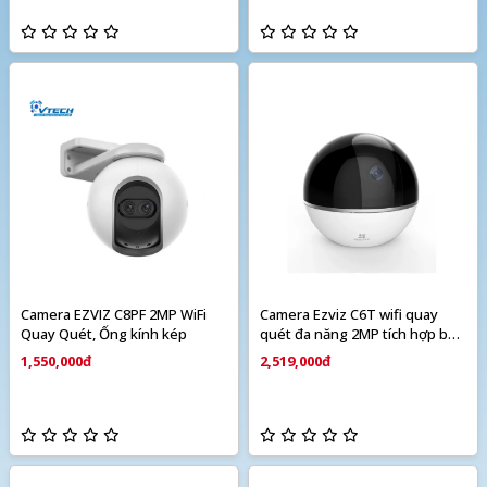
Camera EZVIZ C8PF 2MP WiFi
Camera Ezviz C6T wifi quay
Quay Quét, Ống kính kép
quét đa năng 2MP tích hợp báo
động
1,550,000đ
2,519,000đ