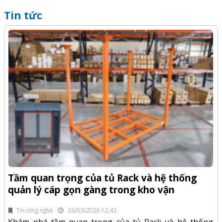
Tin tức
Q
-Z
x
Tầm quan trọng của tủ Rack và hệ thống
quản lý cáp gọn gàng trong kho vận
fi
K
n.
x
Tin công nghệ
26/03/2026 12:43
Khám phá tầm quan trọng của tủ Rack và hệ thống