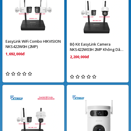
EasyLink WiFi Combo HIKVISION
Bộ Kit EasyLink Camera
NKS422W0H (2MP)
NKS422W03H 2MP Không Dây
1,692,000đ
HIKVISION
2,200,000đ