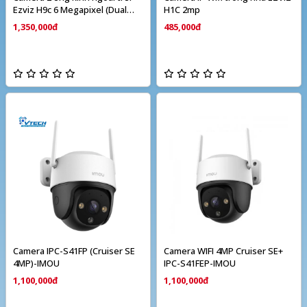
Ezviz H9c 6 Megapixel (Dual
H1C 2mp
camera)
1,350,000đ
485,000đ
Camera IPC-S41FP (Cruiser SE
Camera WIFI 4MP Cruiser SE+
4MP)-IMOU
IPC-S41FEP-IMOU
1,100,000đ
1,100,000đ