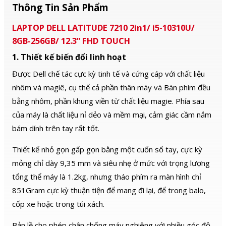
Thông Tin Sản Phẩm
LAPTOP DELL LATITUDE 7210 2in1/ i5-10310U/
8GB-256GB/ 12.3” FHD TOUCH
1. Thiết kế biến đổi linh hoạt
Được Dell chế tác cực kỳ tinh tế và cứng cáp với chất liệu
nhôm và magiê, cụ thể cả phần thân máy và Bàn phím đều
bằng nhôm, phần khung viền từ chất liệu magie. Phía sau
của máy là chất liệu nỉ dẻo và mềm mại, cảm giác cầm nắm
bám dính trên tay rất tốt.
Thiết kế nhỏ gọn gấp gọn bằng một cuốn sổ tay, cực kỳ
mỏng chỉ dày 9,35 mm và siêu nhẹ ở mức với trọng lượng
tổng thể máy là 1.2kg, nhưng tháo phím ra màn hình chỉ
851Gram cực kỳ thuận tiện để mang đi lại, để trong balo,
cốp xe hoặc trong túi xách.
Bản lề cho phép chân chống máy nghiêng với nhiều góc độ