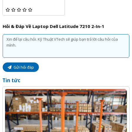
độ sáng 400 nits và chuẩn màu 100% (sRGB)
4. Bàn phím tháo rời linh hoạt và touchpad nhanh
nhạy
Hỏi & Đáp Về Laptop Dell Latitude 7210 2-In-1
Mặc dù bàn phím tháo rời và được làm mỏng đi, ít nhiều
cảm giác gõ sẽ không ngon so với các dòng laptop khác.
Tuy nhiên bàn phím của máy này cũng không quá tệ, các
phím nhậy và dễ gõ. Touchpad thì không có gì đáng nói,
mọi thứ đều bình thường và sử dụng mượt mà.
Gửi hỏi đáp
Điều đặc biệt bàn phím này vẫn có đèn nền đi kèm.
Tin tức
5. Cổng kết nối đa dạng cho mọi kết nối
Về cổng kết nối và thiết bị ngoại vi thì máy có 1 cổng USB
3.2 gen 1, 2 cổng USB-C hỗ trợ sạc và truyền dữ liệu, USB
3.2 gen 2, Display port, khe thẻ nhớ, lỗ cắm tai nghe
3.5mm. Đủ các cổng cần thiết cho việc giao tiếp thiết bị
thường ngày sử dụng trong văn phòng.