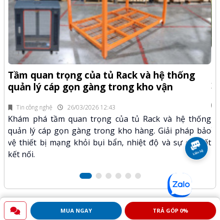
Ở phiên bản này
Dell Inspiron 7210 2-in-1
còn được trang
bị thêm khe gắn sim 4G và có hỗ trợ Esim 5G kết nối
internet mọi lúc mọi nơi. Ngoài ra kết nối wifi 6 và
bluetooth 5 cũng giúp việc truyền dữ liệu không dây được
-Z
nhanh chóng
Q
Tầm quan trọng của tủ Rack và hệ thống
x
quản lý cáp gọn gàng trong kho vận
Sản phẩm
Laptop Dell Latitude 7210 2-in-1
của
fi
Dell
phân phối bởi Kỹ Thuật Vtech được cam kết chính
Tin công nghệ
26/03/2026 12:43
n.
hãng, giá tốt và bảo hành
3 tháng
, đi kèm với nhiều
Kh
Khám phá tầm quan trọng của tủ Rack và hệ thống
mã
xư
chương trình ưu đãi hấp dẫn khác.
quản lý cáp gọn gàng trong kho hàng. Giải pháp bảo
hảo
kỹ
vệ thiết bị mạng khỏi bụi bẩn, nhiệt độ và sự cố mất
Quý khách hàng hoàn toàn yên tâm khi lựa chọn sử dụng
kết nối.
sản phẩm, dịch vụ tại Kỹ Thuật Vtech.
MUA NGAY
TRẢ GÓP 0%