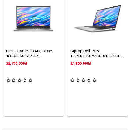
DELL - BẠC I5-1334U/ DDR5-
Laptop Dell 15 i5-
16GB/ SSD 512GB/
1334U/16GB/512GB/15.6"FHD
"15.6""/FHD/" WIN 11/ OFFICE24
IPS 120Hz/Win 11/Office/Bạc)
25,700,000đ
24,800,000đ