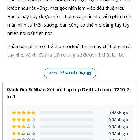
khác nhau rất vững, mọi góc nhìn làm việc đều thuận lợi.
Bản lề này này được mở ra bằng cách ấn nhẹ viền phía trên
màn hình từ trên xuống, bạn cũng có thể mở bằng tay tuy
nhiên hơi bất tiện hơn.
Phần bàn phím có thể thao rời khỏi thân máy chỉ bằng nhấc
tay nhẹ, và khi đưa lại gần chúng sẽ được hít chặt lại, bởi
lớp nam châm được đặt ở bên dưới.
Xem Thêm Nội Dung
Cực kỳ dễ dàng chuyển đổi qua lại giữa chế độ sử dụng
khác nhau. Đặc biệt máy được trang bị cả hai camera trước
Đánh Giá & Nhận Xét Về Laptop Dell Latitude 7210 2-
và sau.
In-1
2. Cấu hình máy mạnh và đa nhiệm hiệu quả
0 đánh giá
Dell Latitude 7210 có nhiều phiên bản phần cứng khác
0 đánh giá
nhau, Core i5, i7, 8GB RAM, 16GB RAM, Riêng bản shop
0 đánh giá
đang giới thiệu là bản chạy intel core
i5-10310u
,
8GB
0 đánh giá