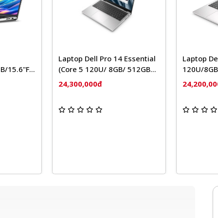
ro 14 Essential
Lapt
Laptop Dell Pro 14 /Core 5
/ 8GB/ 512GB
133
120U/8GB
 FHD+/ NoOS/
Bạc
DDR5/512GB/14"/300nits/WVA/IPS/54W
23,9
24,200,000đ
ver/ 2Y)