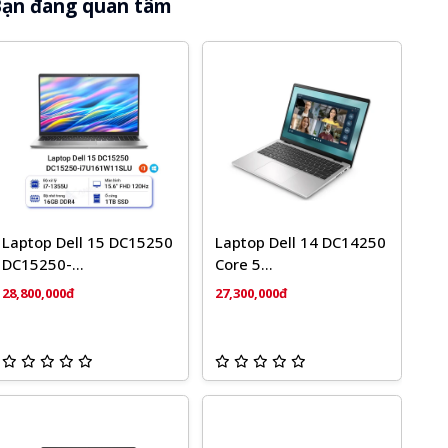
ạn đang quan tâm
Laptop Dell 15 DC15250
Laptop Dell 14 DC14250
DC15250-
Core 5
i7U161W11SLU
120U/16GB/1TB/14''FHD+/Win11
28,800,000đ
27,300,000đ
Home 2024/Microsoft
365 (F0FTK5)