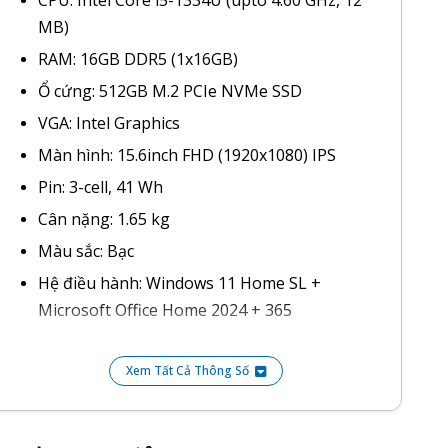
CPU: Intel Core i5-1334U (upto 4.60 GHz, 12
MB)
RAM: 16GB DDR5 (1x16GB)
Ổ cứng: 512GB M.2 PCIe NVMe SSD
VGA: Intel Graphics
Màn hình: 15.6inch FHD (1920x1080) IPS
Pin: 3-cell, 41 Wh
Cân nặng: 1.65 kg
Màu sắc: Bạc
Hệ điều hành: Windows 11 Home SL +
Microsoft Office Home 2024 + 365
Xem Tất Cả Thông Số