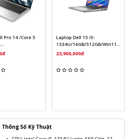
op Dell 15 i5-
Laptop Dell 14 (Core 3 100U/
4U/16GB/512GB/Win11
8GB/ 512GB/ Win 11 Home +
Office + Microsoft)
hr/W11H/2Y
00,000đ
19,800,000đ
Thông Số Kỹ Thuật