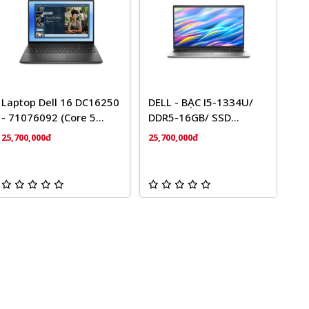
Laptop Dell 16 DC16250
DELL - BẠC I5-1334U/
- 71076092 (Core 5
DDR5-16GB/ SSD
120U/ 16GB/ 1TB/
512GB/ "15.6""/FHD/"
25,700,000đ
25,700,000đ
Windows 11 + Office
WIN 11/ OFFICE24
Home 2024 + Microsoft)
Đen