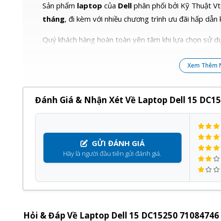
Sản phẩm
laptop
của
Dell
phân phối bởi Kỹ Thuật Vt
tháng
, đi kèm với nhiều chương trình ưu đãi hấp dẫn 
Quý khách hàng hoàn toàn yên tâm khi lựa chọn sử dụ
Xem Thêm 
Đánh Giá & Nhận Xét Về Laptop Dell 15 DC1
GỬI ĐÁNH GIÁ
Hãy là người đầu tiên gửi đánh giá.
Hỏi & Đáp Về Laptop Dell 15 DC15250 71084746