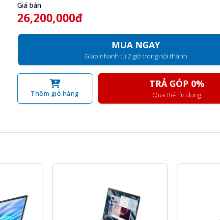
Giá bán
26,200,000đ
MUA NGAY
Giao nhanh từ 2 giờ trong nội thành
TRẢ GÓP 0%
Thêm giỏ hàng
Qua thẻ tín dụng