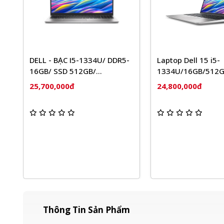
 DDR5-
Laptop Dell P
Laptop Dell 15 i5-
(Core 5 120U
1334U/16GB/512GB/15.6"FHD
SSD/ 14 inch
IPS 120Hz/Win
24,300,000đ
24,800,000đ
Platinium Sil
11/Office/Bạc)
Thông Tin Sản Phẩm