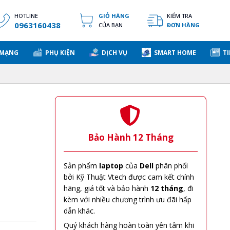
HOTLINE
GIỎ HÀNG
KIỂM TRA
0963160438
CỦA BẠN
ĐƠN HÀNG
 MẠNG
PHỤ KIỆN
DỊCH VỤ
SMART HOME
TI
Bảo Hành 12 Tháng
Sản phẩm
laptop
của
Dell
phân phối
bởi Kỹ Thuật Vtech được cam kết chính
hãng, giá tốt và bảo hành
12 tháng
, đi
kèm với nhiều chương trình ưu đãi hấp
dẫn khác.
Quý khách hàng hoàn toàn yên tâm khi