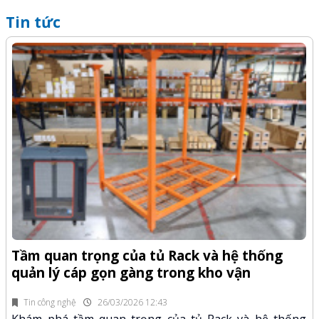
Tin tức
Q
-Z
x
Tầm quan trọng của tủ Rack và hệ thống
quản lý cáp gọn gàng trong kho vận
fi
K
n.
x
Tin công nghệ
26/03/2026 12:43
Khám phá tầm quan trọng của tủ Rack và hệ thống