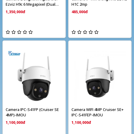
Ezviz H9c 6 Megapixel (Dual
H1C 2mp
camera)
1,350,000đ
485,000đ
Camera IPC-S41FP (Cruiser SE
Camera WIFI 4MP Cruiser SE+
4MP)-IMOU
IPC-S41FEP-IMOU
1,100,000đ
1,100,000đ