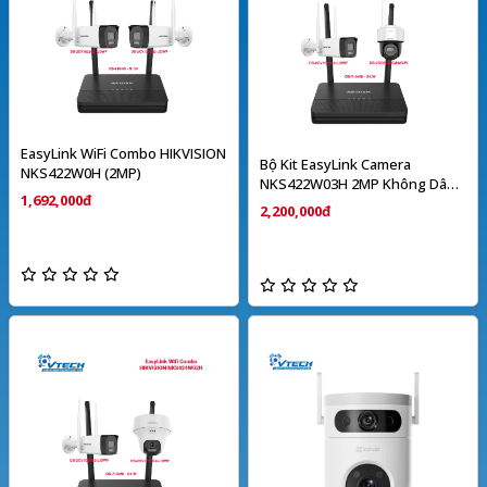
EasyLink WiFi Combo HIKVISION
Bộ Kit EasyLink Camera
NKS422W0H (2MP)
NKS422W03H 2MP Không Dây
1,692,000đ
HIKVISION
2,200,000đ