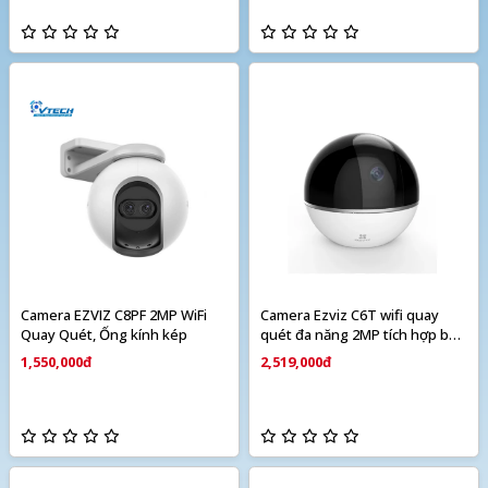
Camera EZVIZ C8PF 2MP WiFi
Camera Ezviz C6T wifi quay
Quay Quét, Ống kính kép
quét đa năng 2MP tích hợp báo
động
1,550,000đ
2,519,000đ