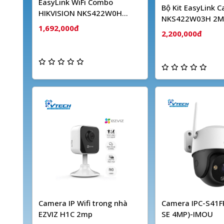
EasyLink WiFi Combo
Bộ Kit EasyLink 
HIKVISION NKS422W0H
NKS422W03H 2M
(2MP)
1,692,000đ
Dây HIKVISION
2,200,000đ
Camera IP Wifi trong nhà
Camera IPC-S41FP
EZVIZ H1C 2mp
SE 4MP)-IMOU