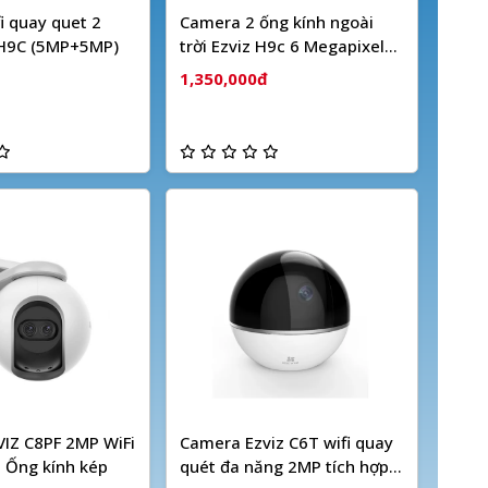
i quay quet 2
Camera 2 ống kính ngoài
 H9C (5MP+5MP)
trời Ezviz H9c 6 Megapixel
(Dual camera)
1,350,000đ
IZ C8PF 2MP WiFi
Camera Ezviz C6T wifi quay
 Ống kính kép
quét đa năng 2MP tích hợp