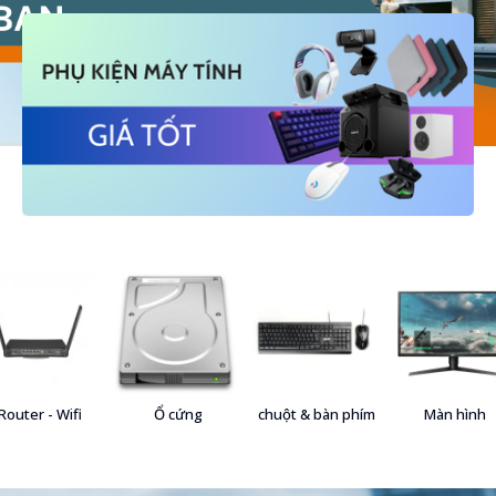
Router - Wifi
Ổ cứng
chuột & bàn phím
Màn hình