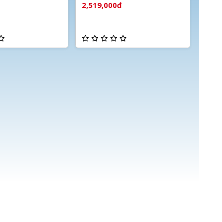
báo động
2,519,000đ