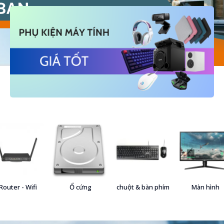
Router - Wifi
Ổ cứng
chuột & bàn phím
Màn hình