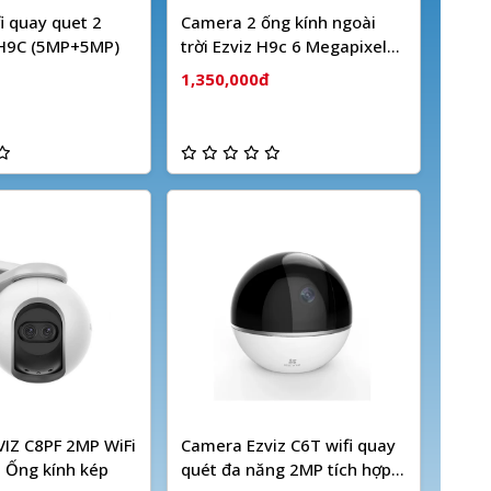
i quay quet 2
Camera 2 ống kính ngoài
 H9C (5MP+5MP)
trời Ezviz H9c 6 Megapixel
(Dual camera)
1,350,000đ
IZ C8PF 2MP WiFi
Camera Ezviz C6T wifi quay
 Ống kính kép
quét đa năng 2MP tích hợp