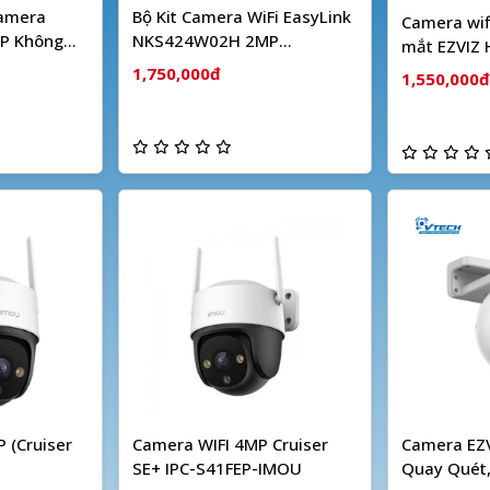
Camera
Bộ Kit Camera WiFi EasyLink
Camera wif
P Không
NKS424W02H 2MP
mắt EZVIZ
HIKVISION
1,750,000đ
1,550,000đ
 (Cruiser
Camera WIFI 4MP Cruiser
Camera EZV
SE+ IPC-S41FEP-IMOU
Quay Quét,