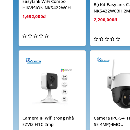
EasyLink WiFi Combo
Bộ Kit EasyLink 
HIKVISION NKS422W0H
NKS422W03H 2M
(2MP)
1,692,000đ
Dây HIKVISION
2,200,000đ
Camera IP Wifi trong nhà
Camera IPC-S41FP
EZVIZ H1C 2mp
SE 4MP)-IMOU