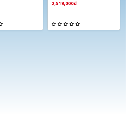
báo động
2,519,000đ