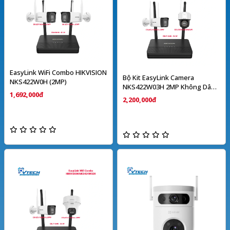
EasyLink WiFi Combo HIKVISION
Bộ Kit EasyLink Camera
NKS422W0H (2MP)
NKS422W03H 2MP Không Dây
1,692,000đ
HIKVISION
2,200,000đ