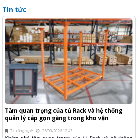
Tin tức
Q
-Z
x
Tầm quan trọng của tủ Rack và hệ thống
quản lý cáp gọn gàng trong kho vận
fi
K
n.
x
Tin công nghệ
26/03/2026 12:43
Khám phá tầm quan trọng của tủ Rack và hệ thống