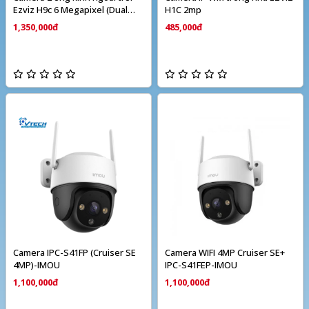
Ezviz H9c 6 Megapixel (Dual
H1C 2mp
camera)
1,350,000đ
485,000đ
Camera IPC-S41FP (Cruiser SE
Camera WIFI 4MP Cruiser SE+
4MP)-IMOU
IPC-S41FEP-IMOU
1,100,000đ
1,100,000đ