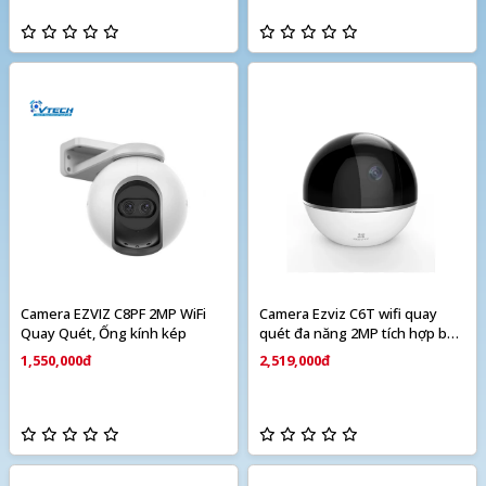
Camera EZVIZ C8PF 2MP WiFi
Camera Ezviz C6T wifi quay
Quay Quét, Ống kính kép
quét đa năng 2MP tích hợp báo
động
1,550,000đ
2,519,000đ