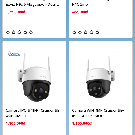
Ezviz H9c 6 Megapixel (Dual
H1C 2mp
camera)
1,350,000đ
485,000đ
Camera IPC-S41FP (Cruiser SE
Camera WIFI 4MP Cruiser SE+
4MP)-IMOU
IPC-S41FEP-IMOU
1,100,000đ
1,100,000đ