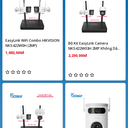
EasyLink WiFi Combo HIKVISION
Bộ Kit EasyLink Camera
NKS422W0H (2MP)
NKS422W03H 2MP Không Dây
1,692,000đ
HIKVISION
2,200,000đ