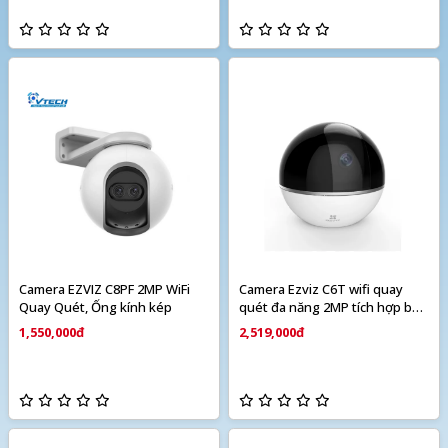
Camera EZVIZ C8PF 2MP WiFi
Camera Ezviz C6T wifi quay
Quay Quét, Ống kính kép
quét đa năng 2MP tích hợp báo
động
1,550,000đ
2,519,000đ