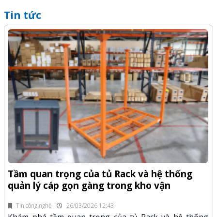
Tin tức
Q
-Z
x
Tầm quan trọng của tủ Rack và hệ thống
quản lý cáp gọn gàng trong kho vận
fi
K
n.
x
Tin công nghệ
26/03/2026 12:43
Khám phá tầm quan trọng của tủ Rack và hệ thống