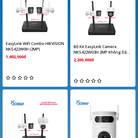
EasyLink WiFi Combo HIKVISION
Bộ Kit EasyLink Camera
NKS422W0H (2MP)
NKS422W03H 2MP Không Dây
1,692,000đ
HIKVISION
2,200,000đ