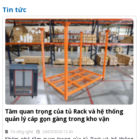
Tin tức
Q
-Z
x
Tầm quan trọng của tủ Rack và hệ thống
quản lý cáp gọn gàng trong kho vận
fi
K
n.
x
Tin công nghệ
26/03/2026 12:43
Khám phá tầm quan trọng của tủ Rack và hệ thống