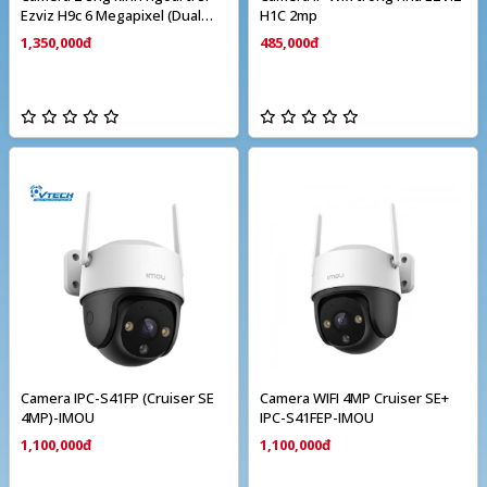
Ezviz H9c 6 Megapixel (Dual
H1C 2mp
camera)
1,350,000đ
485,000đ
Camera IPC-S41FP (Cruiser SE
Camera WIFI 4MP Cruiser SE+
4MP)-IMOU
IPC-S41FEP-IMOU
1,100,000đ
1,100,000đ