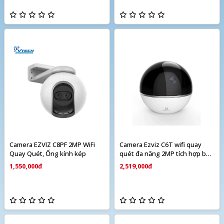
Camera EZVIZ C8PF 2MP WiFi
Camera Ezviz C6T wifi quay
Quay Quét, Ống kính kép
quét đa năng 2MP tích hợp báo
động
1,550,000đ
2,519,000đ