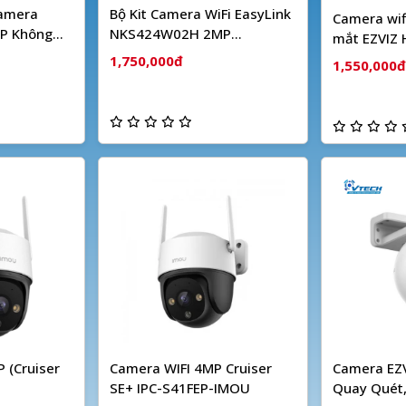
Camera
Bộ Kit Camera WiFi EasyLink
Camera wif
P Không
NKS424W02H 2MP
mắt EZVIZ
HIKVISION
1,750,000đ
1,550,000đ
 (Cruiser
Camera WIFI 4MP Cruiser
Camera EZV
SE+ IPC-S41FEP-IMOU
Quay Quét,