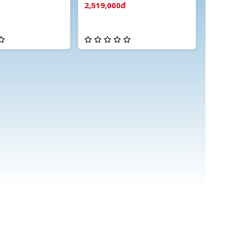
báo động
2,519,000đ