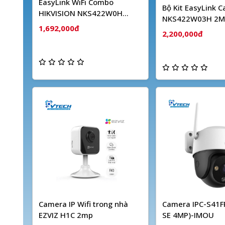
EasyLink WiFi Combo
Bộ Kit EasyLink 
HIKVISION NKS422W0H
NKS422W03H 2M
(2MP)
1,692,000đ
Dây HIKVISION
2,200,000đ
Camera IP Wifi trong nhà
Camera IPC-S41FP
EZVIZ H1C 2mp
SE 4MP)-IMOU