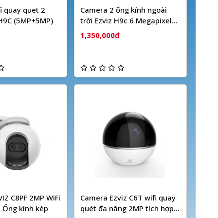
i quay quet 2
Camera 2 ống kính ngoài
 H9C (5MP+5MP)
trời Ezviz H9c 6 Megapixel
(Dual camera)
1,350,000đ
IZ C8PF 2MP WiFi
Camera Ezviz C6T wifi quay
 Ống kính kép
quét đa năng 2MP tích hợp