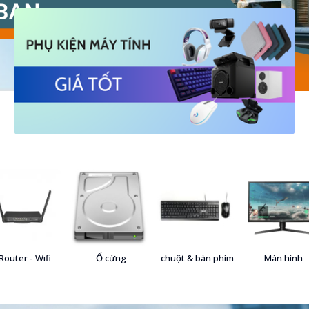
Router - Wifi
Ổ cứng
chuột & bàn phím
Màn hình