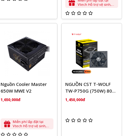
Miễn phí lắp đặt tại
165mm
Clearance
Vtech Hỗ trợ vệ sinh,
cài đặt phần mềm cơ
bản
VGA Lenght
358mm
Limitation
PSU Lenght
200mm
Limitation
Nguồn Cooler Master
NGUỒN CST T-WOLF
650W MWE V2
TW-P750G (750W) 80
Plus Bronze
1,650,000đ
1,450,000đ
Miễn phí lắp đặt tại
Vtech Hỗ trợ vệ sinh,
cài đặt phần mềm cơ
bản