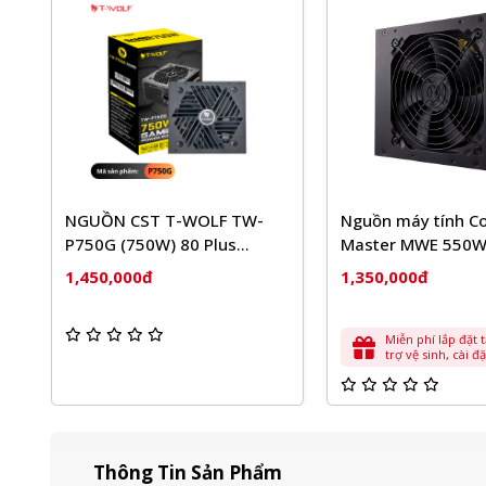
W
NGUỒN CST T-WOLF TW-
Nguồn máy tính Co
P750G (750W) 80 Plus
Master MWE 550W
Bronze
1,450,000đ
1,350,000đ
Miễn phí lắp đặt 
m
trợ vệ sinh, cài 
cơ bản
Thông Tin Sản Phẩm