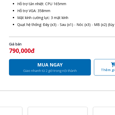
Hỗ trợ tản nhiệt: CPU 165mm
Hỗ trợ VGA: 358mm
Mặt kính cường lực: 3 mặt kính
Quạt hệ thống: Đáy (x3) - Sau (x1) - Nóc (x3) - MB (x2) (tùy
Giá bán
790,000đ
MUA NGAY
Thêm gi
Giao nhanh từ 2 giờ trong nội thành