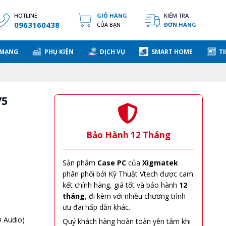
HOTLINE
GIỎ HÀNG
KIỂM TRA
0963160438
CỦA BẠN
ĐƠN HÀNG
 MẠNG
PHỤ KIỆN
DỊCH VỤ
SMART HOME
TI
75
Bảo Hành 12 Tháng
Sản phẩm
Case PC
của
Xigmatek
phân phối bởi Kỹ Thuật Vtech được cam
kết chính hãng, giá tốt và bảo hành
12
tháng
, đi kèm với nhiều chương trình
ưu đãi hấp dẫn khác.
D Audio)
Quý khách hàng hoàn toàn yên tâm khi