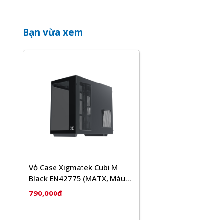
Bạn vừa xem
Vỏ Case Xigmatek Cubi M
Black EN42775 (MATX, Màu
Đen) Case Bể Cá
790,000đ