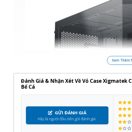
Xem Thêm 
Đánh Giá & Nhận Xét Về Vỏ Case Xigmatek 
Bể Cá
GỬI ĐÁNH GIÁ
Hãy là người đầu tiên gửi đánh giá.