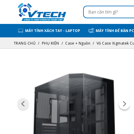
MÁY TÍNH XÁCH TAY - LAPTOP
MÁY TÍNH ĐỂ BÀN PC
TRANG CHỦ
PHỤ KIỆN
Case + Nguồn
Vỏ Case Xigmatek Cu