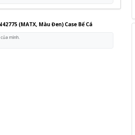
EN42775 (MATX, Màu Đen) Case Bể Cá
huật Vtech được cam kết chính hãng, giá tốt và bảo
 hấp dẫn khác.
ng sản phẩm, dịch vụ tại Kỹ Thuật Vtech.