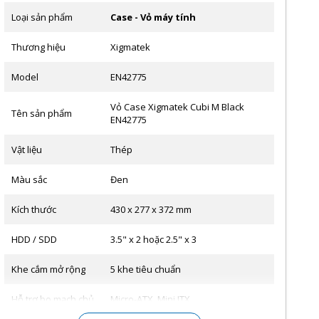
Loại sản phẩm
Case - Vỏ máy tính
Thương hiệu
Xigmatek
Model
EN42775
Vỏ Case Xigmatek Cubi M Black
Tên sản phẩm
EN42775
Vật liệu
Thép
Màu sắc
Đen
Kích thước
430 x 277 x 372 mm
HDD / SDD
3.5" x 2 hoặc 2.5" x 3
Khe cắm mở rộng
5 khe tiêu chuẩn
Hỗ trợ bo mạch chủ
Micro-ATX, Mini ITX