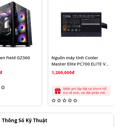
en Field GZ360
Nguồn máy tính Cooler
T
Master Elite PC700 ELITE V3
O
700W
4
0đ
1,200,000đ
1
Miễn phí lắp đặt tại Vtech Hỗ
trợ vệ sinh, cài đặt phần mềm
cơ bản
Thông Số Kỹ Thuật