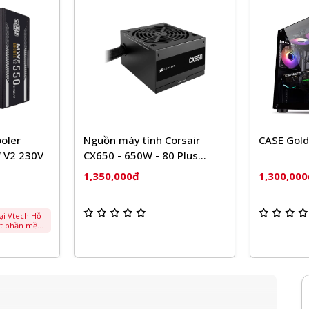
oler
Nguồn máy tính Corsair
CASE Gold
 V2 230V
CX650 - 650W - 80 Plus
Bronze
1,350,000đ
1,300,00
tại Vtech Hỗ
đặt phần mềm