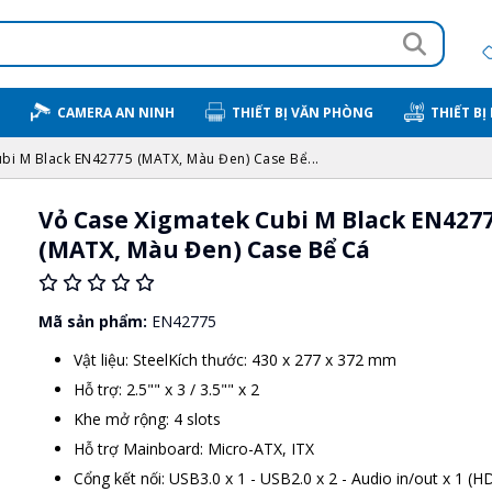
CAMERA AN NINH
THIẾT BỊ VĂN PHÒNG
THIẾT BỊ
bi M Black EN42775 (MATX, Màu Đen) Case Bể...
Vỏ Case Xigmatek Cubi M Black EN427
(MATX, Màu Đen) Case Bể Cá
Mã sản phẩm:
EN42775
Vật liệu: SteelKích thước: 430 x 277 x 372 mm
Hỗ trợ: 2.5"" x 3 / 3.5"" x 2
Khe mở rộng: 4 slots
Hỗ trợ Mainboard: Micro-ATX, ITX
Cổng kết nối: USB3.0 x 1 - USB2.0 x 2 - Audio in/out x 1 (H