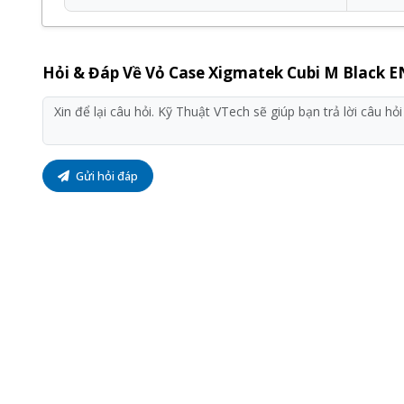
Hỏi & Đáp Về Vỏ Case Xigmatek Cubi M Black 
Gửi hỏi đáp
Sản phẩm
Case PC
của
Xigmatek
phân phối bởi Kỹ T
hành
12 tháng
, đi kèm với nhiều chương trình ưu đãi
Quý khách hàng hoàn toàn yên tâm khi lựa chọn sử dụ