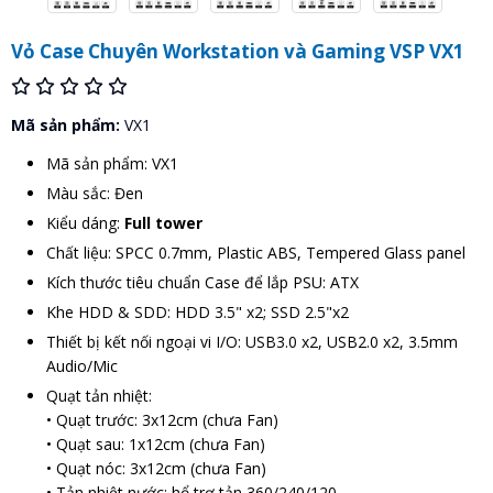
Vỏ Case Chuyên Workstation và Gaming VSP VX1
Mã sản phẩm:
VX1
Mã sản phẩm: VX1
Màu sắc: Đen
Kiểu dáng:
Full tower
Chất liệu: SPCC 0.7mm, Plastic ABS, Tempered Glass panel
Kích thước tiêu chuẩn Case để lắp PSU: ATX
Khe HDD & SDD: HDD 3.5" x2; SSD 2.5"x2
Thiết bị kết nối ngoại vi I/O: USB3.0 x2, USB2.0 x2, 3.5mm
Audio/Mic
Quạt tản nhiệt:
• Quạt trước: 3x12cm (chưa Fan)
• Quạt sau: 1x12cm (chưa Fan)
• Quạt nóc: 3x12cm (chưa Fan)
• Tản nhiệt nước: hổ trợ tản 360/240/120