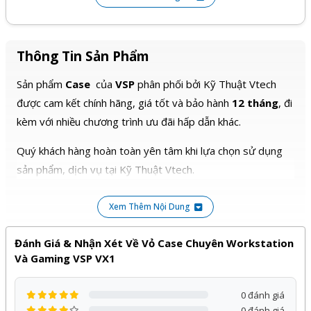
• Quạt trước: 3x12cm (chưa Fan)
• Quạt sau: 1x12cm (chưa Fan)
Quạt tản nhiệt
• Quạt nóc: 3x12cm (chưa Fan)
• Tản nhiệt nước: hổ trợ tản
360/240/120
Thông Tin Sản Phẩm
Chiều cao tản nhiệt CPU tối
Sản phẩm
Case
của
VSP
phân phối bởi Kỹ Thuật Vtech
175mm
đa
được cam kết chính hãng, giá tốt và bảo hành
12 tháng
, đi
Chiều dài thẻ VGA tối đa
405mm
kèm với nhiều chương trình ưu đãi hấp dẫn khác.
Hỗ trợ bo mạch chủ
E-ATX/ATX/M-ATX/I-ATX
Quý khách hàng hoàn toàn yên tâm khi lựa chọn sử dụng
L463 x W210 x 495mm
sản phẩm, dịch vụ tại Kỹ Thuật Vtech.
Kích thước vỏ case
Carton size: 524*265*515.5mm
Ghi chú mặt kính
1 mặt kính
Xem Thêm Nội Dung
Đánh Giá & Nhận Xét Về Vỏ Case Chuyên Workstation
Và Gaming VSP VX1
0 đánh giá
0 đánh giá