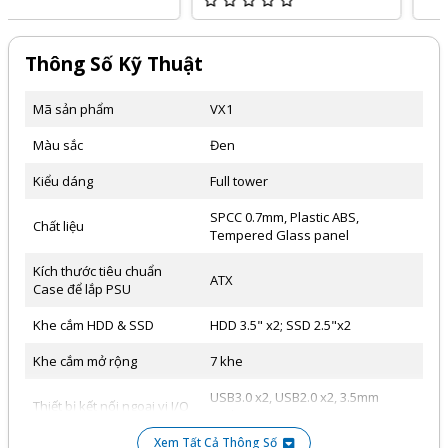
Thông Số Kỹ Thuật
Mã sản phẩm
VX1
Màu sắc
Đen
Kiểu dáng
Full tower
SPCC 0.7mm, Plastic ABS,
Chất liệu
Tempered Glass panel
Kích thước tiêu chuẩn
ATX
Case để lắp PSU
Khe cắm HDD & SSD
HDD 3.5" x2; SSD 2.5"x2
Khe cắm mở rộng
7 khe
USB3.0 x2, USB2.0 x2, 3.5mm
Thiết bị kết nối ngoại vi I/O
Audio/Mic
Xem Tất Cả Thông Số