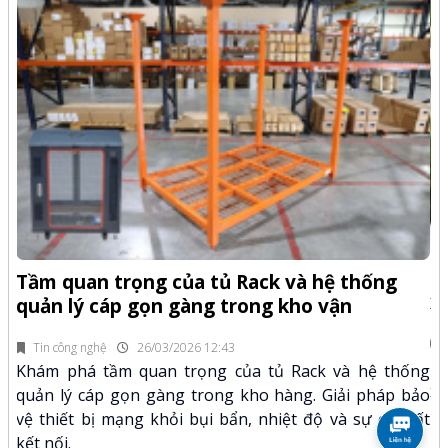
-Z
Q
Tầm quan trọng của tủ Rack và hệ thống
x
quản lý cáp gọn gàng trong kho vận
fi
Tin công nghệ
26/03/2026 12:43
n.
Kh
Khám phá tầm quan trọng của tủ Rack và hệ thống
mã
xư
quản lý cáp gọn gàng trong kho hàng. Giải pháp bảo
hảo
kỹ
vệ thiết bị mạng khỏi bụi bẩn, nhiệt độ và sự cố mất
kết nối.