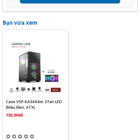
Quý khách hàng hoàn toàn yên tâm khi lựa chọn sử dụng
sản phẩm, dịch vụ tại Kỹ Thuật Vtech.
Bạn vừa xem
Case VSP KA34 Kèm 3 Fan LED
(Màu Đen, ATX)
720,000đ