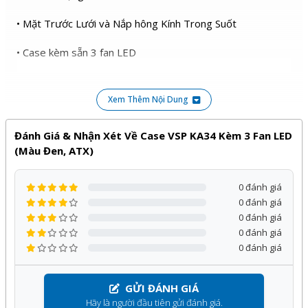
• Mặt Trước Lưới và Nắp hông Kính Trong Suốt
• Case kèm sẵn 3 fan LED
Quạt trước: 2x12cm (có Fan)
Xem Thêm Nội Dung
Quạt sau: 1x12cm (có Fan)
Quạt nóc: 2x12cm (chưa Fan)
Đánh Giá & Nhận Xét Về Case VSP KA34 Kèm 3 Fan LED
Quạt nguồn: 2x12cm (chưa Fan)
(Màu Đen, ATX)
Hổ trợ tản nước: 240mm
0 đánh giá
Case Size: L368*W216*H463mm
0 đánh giá
0 đánh giá
Carton Size: L505*W270*H430mm
0 đánh giá
0 đánh giá
Sản phẩm
Case VSP KA34 Kèm 3 Fan LED (Màu Đen,
ATX)
của
VSP
phân phối bởi Kỹ Thuật Vtech được cam kết
chính hãng, giá tốt và bảo hành
12 tháng
, đi kèm với nhiều
GỬI ĐÁNH GIÁ
Hãy là người đầu tiên gửi đánh giá.
chương trình ưu đãi hấp dẫn khác.