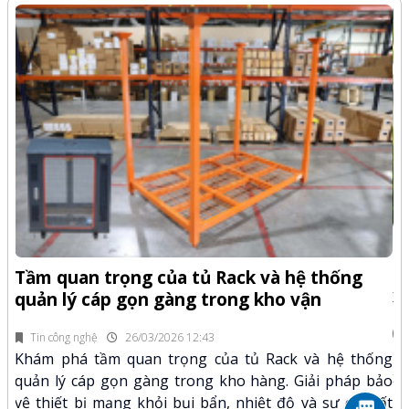
-Z
Q
Tầm quan trọng của tủ Rack và hệ thống
x
quản lý cáp gọn gàng trong kho vận
fi
Tin công nghệ
26/03/2026 12:43
n.
Kh
Khám phá tầm quan trọng của tủ Rack và hệ thống
mã
xư
quản lý cáp gọn gàng trong kho hàng. Giải pháp bảo
hảo
kỹ
vệ thiết bị mạng khỏi bụi bẩn, nhiệt độ và sự cố mất