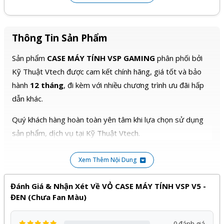
Chiều cao tản nhiệt CPU tối đa: 165mm
Chiều dài thẻ VGA tối đa: 320mm
Thông Tin Sản Phẩm
Sản phẩm
CASE MÁY TÍNH VSP GAMING
phân phối bởi
Kỹ Thuật Vtech được cam kết chính hãng, giá tốt và bảo
hành
12 tháng
, đi kèm với nhiều chương trình ưu đãi hấp
dẫn khác.
Quý khách hàng hoàn toàn yên tâm khi lựa chọn sử dụng
sản phẩm, dịch vụ tại Kỹ Thuật Vtech.
Xem Thêm Nội Dung
Đánh Giá & Nhận Xét Về VỎ CASE MÁY TÍNH VSP V5 -
ĐEN (Chưa Fan Màu)
0 đánh giá