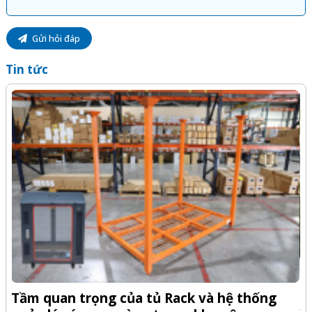
Gửi hỏi đáp
Tin tức
-Z
Q
Tầm quan trọng của tủ Rack và hệ thống
x