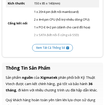
Kích thước
150 x 85 x 140(mm)
1 x 20+4 pin (kết nối mainboard)
2 x 4+4 pin CPU (hỗ trợ nhiều dòng CPU)
Cổng kết nối
1 x PCI-E 6+2 pin (dành cho card đồ họa)
2 x SATA (kết nối ổ cứng và SSD)
Xem Tất Cả Thông Số
Thông Tin Sản Phẩm
Sản phẩm
nguồn
của
Xigmatek
phân phối bởi Kỹ Thuật
Vtech được cam kết chính hãng, giá tốt và bảo hành
36
tháng
, đi kèm với nhiều chương trình ưu đãi hấp dẫn khác.
Quý khách hàng hoàn toàn yên tâm khi lựa chọn sử dụng