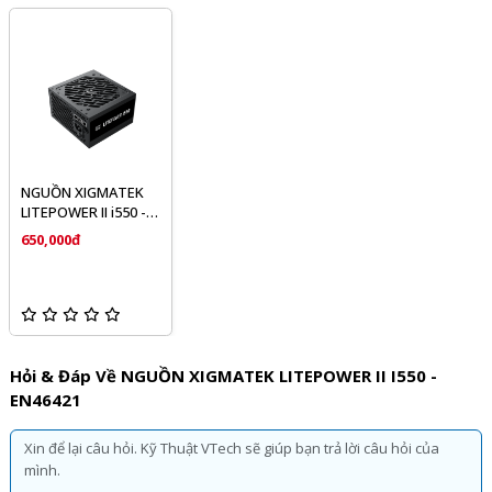
NGUỒN XIGMATEK
LITEPOWER II i550 -
EN46421
650,000đ
Hỏi & Đáp Về NGUỒN XIGMATEK LITEPOWER II I550 -
EN46421