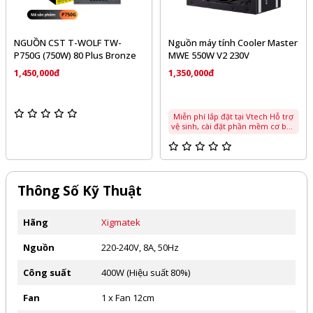
 TW-
Nguồn máy tính Cooler Master
Nguồn máy tính Corsa
s Bronze
MWE 550W V2 230V
- 650W - 80 Plus Bron
1,350,000đ
1,350,000đ
Miễn phí lắp đặt tại Vtech Hỗ trợ
vệ sinh, cài đặt phần mềm cơ bản
Thông Số Kỹ Thuật
Hãng
Xigmatek
Nguồn
220-240V, 8A, 50Hz
Công suất
400W (Hiệu suất 80%)
Fan
1 x Fan 12cm