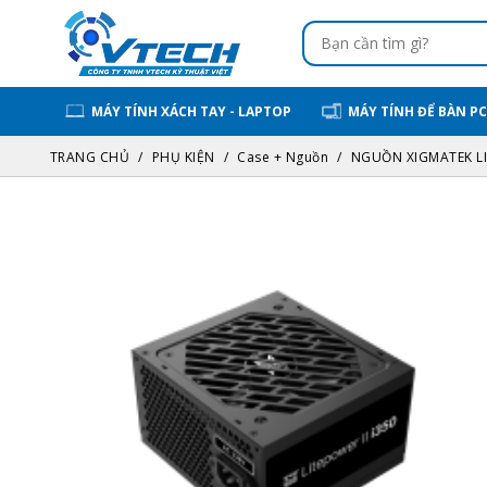
MÁY TÍNH XÁCH TAY - LAPTOP
MÁY TÍNH ĐỂ BÀN PC
TRANG CHỦ
PHỤ KIỆN
Case + Nguồn
NGUỒN XIGMATEK LIT