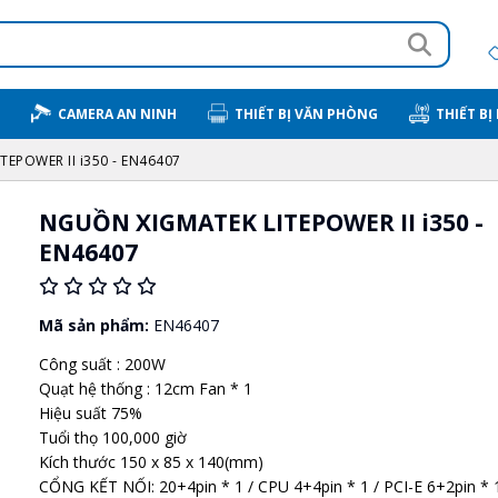
CAMERA AN NINH
THIẾT BỊ VĂN PHÒNG
THIẾT BỊ
EPOWER II i350 - EN46407
NGUỒN XIGMATEK LITEPOWER II i350 -
EN46407
Mã sản phẩm:
EN46407
Công suất : 200W
Quạt hệ thống : 12cm Fan * 1
Hiệu suất 75%
Tuổi thọ 100,000 giờ
Kích thước 150 x 85 x 140(mm)
CỔNG KẾT NỐI: 20+4pin * 1 / CPU 4+4pin * 1 / PCI-E 6+2pin * 