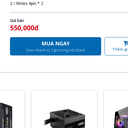
2 / Molex 4pin * 2
Giá bán
550,000đ
MUA NGAY
Thêm gi
Giao nhanh từ 2 giờ trong nội thành