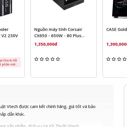
tính Corsair
CASE Golden Field GZ360
Ng
0W - 80 Plus
Ma
7
đ
1,300,000đ
1,
ật Vtech được cam kết chính hãng, giá tốt và bảo
 hấp dẫn khác.
ng sản phẩm, dịch vụ tại Kỹ Thuật Vtech.