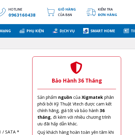
HOTLINE
GIỎ HÀNG
KIỂM TRA
0963160438
CỦA BẠN
ĐƠN HÀNG
 MẠNG
PHỤ KIỆN
DỊCH VỤ
SMART HOME
TI
Bảo Hành 36 Tháng
Sản phẩm
nguồn
của
Xigmatek
phân
phối bởi Kỹ Thuật Vtech được cam kết
chính hãng, giá tốt và bảo hành
36
tháng
, đi kèm với nhiều chương trình
ưu đãi hấp dẫn khác.
1 / SATA *
Quý khách hàng hoàn toàn yên tâm khi