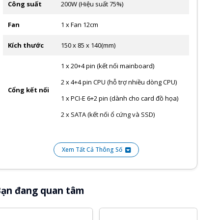
Công suất
200W (Hiệu suất 75%)
Fan
1 x Fan 12cm
Kích thước
150 x 85 x 140(mm)
1 x 20+4 pin (kết nối mainboard)
2 x 4+4 pin CPU (hỗ trợ nhiều dòng CPU)
Cổng kết nối
1 x PCI-E 6+2 pin (dành cho card đồ họa)
2 x SATA (kết nối ổ cứng và SSD)
Xem Tất Cả Thông Số
ạn đang quan tâm