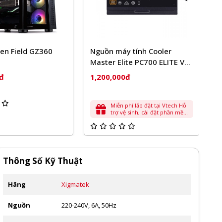
uồn máy tính Cooler
Thùng máy Case Xigmatek
ster Elite PC700 ELITE V3
Osiris Pro 4FX E-ATX | Kèm
00W
4 fan ARGB
200,000đ
1,150,000đ
Miễn phí lắp đặt tại Vtech Hỗ
trợ vệ sinh, cài đặt phần mềm
cơ bản
Thông Số Kỹ Thuật
Hãng
Xigmatek
Nguồn
220-240V, 6A, 50Hz