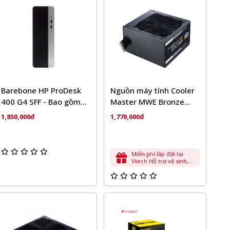
Barebone HP ProDesk
Nguồn máy tính Cooler
400 G4 SFF - Bao gồm
Master MWE Bronze
Case, Main, Nguồn
750W V2 Full Range -
1,850,000đ
1,770,000đ
750W - 80 Plus Bronze
Miễn phí lắp đặt tại
Vtech Hỗ trợ vệ sinh,
cài đặt phần mềm cơ
bản