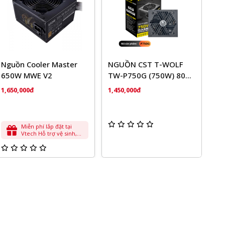
Nguồn Cooler Master
NGUỒN CST T-WOLF
650W MWE V2
TW-P750G (750W) 80
Plus Bronze
1,650,000đ
1,450,000đ
Miễn phí lắp đặt tại
Vtech Hỗ trợ vệ sinh,
cài đặt phần mềm cơ
bản