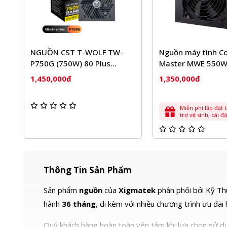
F TW-
Nguồn máy tính Cooler
Nguồn máy 
lus
Master MWE 550W V2 230V
CX650 - 65
Bronze
1,350,000đ
1,350,000
Miễn phí lắp đặt tại Vtech Hỗ
trợ vệ sinh, cài đặt phần mềm
cơ bản
Thông Tin Sản Phẩm
Sản phẩm
nguồn
của
Xigmatek
phân phối bởi Kỹ Thu
hành
36 tháng
, đi kèm với nhiều chương trình ưu đãi
Quý khách hàng hoàn toàn yên tâm khi lựa chọn sử dụ