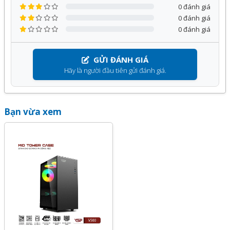
chương trình ưu đãi hấp dẫn khác.
0 đánh giá
0 đánh giá
Quý khách hàng hoàn toàn yên tâm khi lựa chọn sử dụng
0 đánh giá
sản phẩm, dịch vụ tại Kỹ Thuật Vtech.
GỬI ĐÁNH GIÁ
Hãy là người đầu tiên gửi đánh giá.
Bạn vừa xem