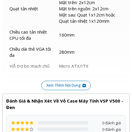
Mặt trên: 2x12cm
Quạt tản nhiệt
Mặt trên nguồn: 2x12cm
Mặt sau: Quạt 1x12cm hoặc
Quạt tản nhiệt 1x120mm
Chiều cao tản nhiệt
160mm
CPU tối đa
Chiều dài thẻ VGA tối
280mm
đa
Hỗ trợ bo mạch chủ
Micro ATX/ITX
KT case:
L290xW185xH385mm
Xem Thêm Nội Dung
Kích thước vỏ case
KT bao bì:
L435xW225xH342mm
Đánh Giá & Nhận Xét Về Vỏ Case Máy Tính VSP V500 -
Đen
Sản phẩm
Vỏ Case máy tính VSP V500 - Đen
của
VSP
phân phối bởi Kỹ Thuật Vtech được cam kết chính
0 đánh giá
hãng, giá tốt và bảo hành
12 tháng
, đi kèm với nhiều
0 đánh giá