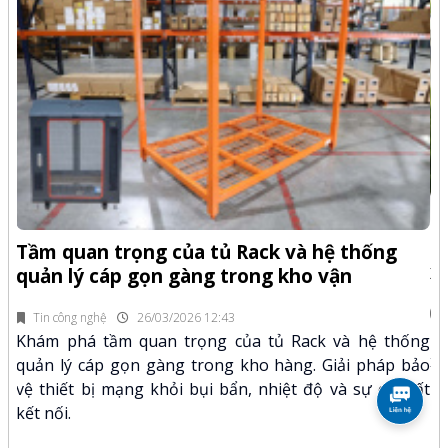
-Z
Q
Tầm quan trọng của tủ Rack và hệ thống
x
quản lý cáp gọn gàng trong kho vận
fi
Tin công nghệ
26/03/2026 12:43
n.
Kh
Khám phá tầm quan trọng của tủ Rack và hệ thống
mã
xư
quản lý cáp gọn gàng trong kho hàng. Giải pháp bảo
hảo
kỹ
vệ thiết bị mạng khỏi bụi bẩn, nhiệt độ và sự cố mất
kết nối.